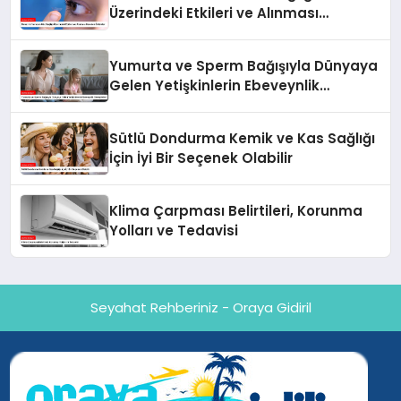
Üzerindeki Etkileri ve Alınması
Gereken Önlemler
Yumurta ve Sperm Bağışıyla Dünyaya
Gelen Yetişkinlerin Ebeveynlik
Deneyimleri
Sütlü Dondurma Kemik ve Kas Sağlığı
İçin İyi Bir Seçenek Olabilir
Klima Çarpması Belirtileri, Korunma
Yolları ve Tedavisi
Seyahat Rehberiniz - Oraya Gidiril