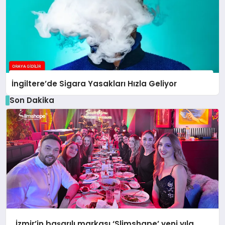
İngiltere’de Sigara Yasakları Hızla Geliyor
Son Dakika
İzmir’in başarılı markası ‘Slimshape’ yeni yıla