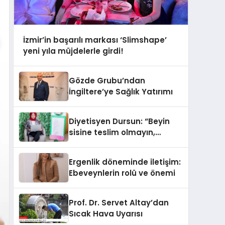
İzmir’in başarılı markası ‘Slimshape’
yeni yıla müjdelerle girdi!
Gözde Grubu’ndan
İngiltere’ye Sağlık Yatırımı
Diyetisyen Dursun: “Beyin
sisine teslim olmayın,
beslenme ve yaşam tarzınızı
değiştirin!”
Ergenlik döneminde iletişim:
Ebeveynlerin rolü ve önemi
Prof. Dr. Servet Altay’dan
Sıcak Hava Uyarısı