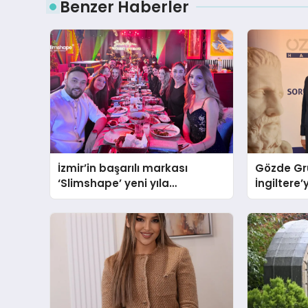
Benzer Haberler
İzmir’in başarılı markası
Gözde Gr
‘Slimshape’ yeni yıla
İngiltere’
müjdelerle girdi!