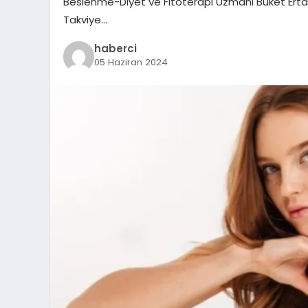
Beslenme-Diyet ve Fitoterapi Uzmanı Buket Ertaş S
Takviye…
haberci
05 Haziran 2024