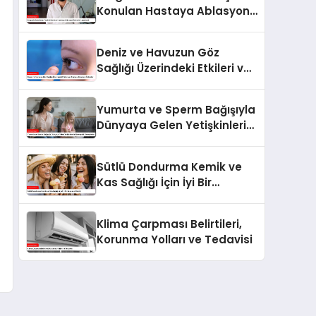
Konulan Hastaya Ablasyon
Tedavisi Uygulandı
Deniz ve Havuzun Göz
Sağlığı Üzerindeki Etkileri ve
Alınması Gereken Önlemler
Yumurta ve Sperm Bağışıyla
Dünyaya Gelen Yetişkinlerin
Ebeveynlik Deneyimleri
Sütlü Dondurma Kemik ve
Kas Sağlığı İçin İyi Bir
Seçenek Olabilir
Klima Çarpması Belirtileri,
Korunma Yolları ve Tedavisi