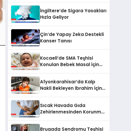
İngiltere’de Sigara Yasakları
Hızla Geliyor
Çin’de Yapay Zeka Destekli
Kanser Tanısı
Kocaeli’de SMA Teşhisi
Konulan Bebek Masal İçin
Yardım Kampanyası
Başlatıldı
Afyonkarahisar’da Kalp
Nakli Bekleyen İbrahim İçin
Kampanya
Sıcak Havada Gıda
Zehirlenmesinden Korunma
Yolları Nelerdir?
Brugada Sendromu Teşhisi