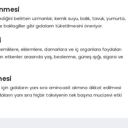
enmesi
lediğini belirten uzmanlar, kemik suyu, balık, tavuk, yumurta,
 baklagiller gibi gıdaların tüketilmesini öneriyor.
i
 kemiklere, eklemlere, damarlara ve iç organlara faydaları
 etkenler arasında yaş, beslenme, güneş ışığı, sigara ve
mesi
k için gıdaların yanı sıra aminoasit alımına dikkat edilmesi
ların yanı sıra hiçbir takviyenin tek başına mucizevi etki