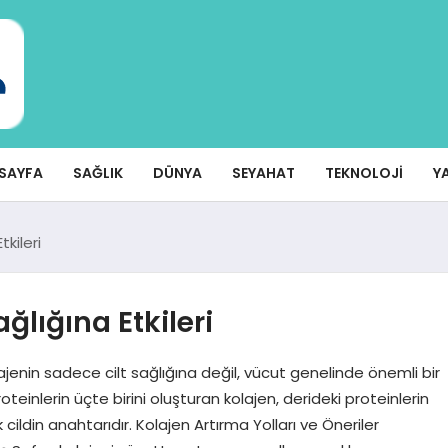
SAYFA
SAĞLIK
DÜNYA
SEYAHAT
TEKNOLOJI
Y
tkileri
ğlığına Etkileri
jenin sadece cilt sağlığına değil, vücut genelinde önemli bir
einlerin üçte birini oluşturan kolajen, derideki proteinlerin
cildin anahtarıdır. Kolajen Artırma Yolları ve Öneriler