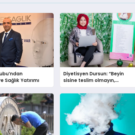
ubu’ndan
Diyetisyen Dursun: “Beyin
ye Sağlık Yatırımı
sisine teslim olmayın,
beslenme ve yaşam tarzınızı
değiştirin!”