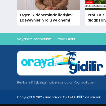
Ergenlik döneminde iletişim:
Prof. Dr. 
Ebeveynlerin rolü ve önemi
Sıcak Hav
Seyahat Rehberiniz - Oraya Gidiril
Reklam & İşbirliği:
habersonuclari@gmail.com
Copyright © 2025 Tüm hakları ORAYA GİDİLİR 'de saklıdır.