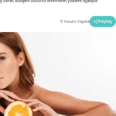
efer, kolajeni vücutta artırmanın yollarını açıklıyor.
0 Yorum Yapıldı
Paylaş