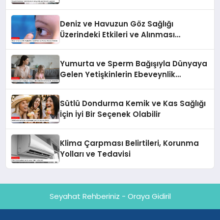
Uygulandı
Deniz ve Havuzun Göz Sağlığı
Üzerindeki Etkileri ve Alınması
Gereken Önlemler
Yumurta ve Sperm Bağışıyla Dünyaya
Gelen Yetişkinlerin Ebeveynlik
Deneyimleri
Sütlü Dondurma Kemik ve Kas Sağlığı
İçin İyi Bir Seçenek Olabilir
Klima Çarpması Belirtileri, Korunma
Yolları ve Tedavisi
Seyahat Rehberiniz - Oraya Gidiril