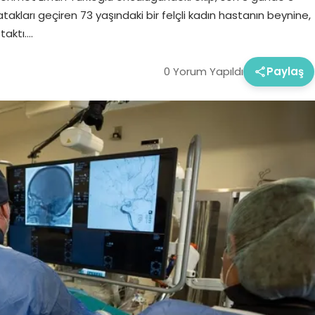
atakları geçiren 73 yaşındaki bir felçli kadın hastanın beynine,
taktı….
0 Yorum Yapıldı
Paylaş