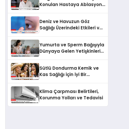
Konulan Hastaya Ablasyon
Tedavisi Uygulandı
Deniz ve Havuzun Göz
Sağlığı Üzerindeki Etkileri ve
Alınması Gereken Önlemler
Yumurta ve Sperm Bağışıyla
Dünyaya Gelen Yetişkinlerin
Ebeveynlik Deneyimleri
Sütlü Dondurma Kemik ve
Kas Sağlığı İçin İyi Bir
Seçenek Olabilir
Klima Çarpması Belirtileri,
Korunma Yolları ve Tedavisi