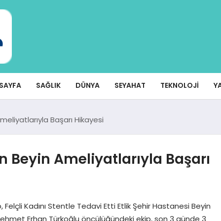
SAYFA
SAĞLIK
DÜNYA
SEYAHAT
TEKNOLOJI
Y
meliyatlarıyla Başarı Hikayesi
n Beyin Ameliyatlarıyla Başarı
, Felçli Kadını Stentle Tedavi Etti Etlik Şehir Hastanesi Beyin
Dr. Mehmet Erhan Türkoğlu öncülüğündeki ekip, son 3 günde 3