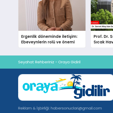
Ergenlik döneminde iletişim:
Prof. Dr. 
Ebeveynlerin rolü ve önemi
Sıcak Hav
Seyahat Rehberiniz - Oraya Gidiril
Reklam & İşbirliği:
habersonuclari@gmail.com