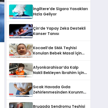
İngiltere’de Sigara Yasakları
Hızla Geliyor
Çin’de Yapay Zeka Destekli
Kanser Tanısı
Kocaeli’de SMA Teşhisi
Konulan Bebek Masal İçin
Yardım Kampanyası
Başlatıldı
Afyonkarahisar’da Kalp
Nakli Bekleyen İbrahim İçin
Kampanya
Sıcak Havada Gıda
Zehirlenmesinden Korunma
Yolları Nelerdir?
Brugada Sendromu Teşhisi