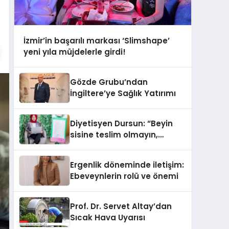
İzmir’in başarılı markası ‘Slimshape’
yeni yıla müjdelerle girdi!
Gözde Grubu’ndan
İngiltere’ye Sağlık Yatırımı
Diyetisyen Dursun: “Beyin
sisine teslim olmayın,
beslenme ve yaşam tarzınızı
değiştirin!”
Ergenlik döneminde iletişim:
Ebeveynlerin rolü ve önemi
Prof. Dr. Servet Altay’dan
Sıcak Hava Uyarısı