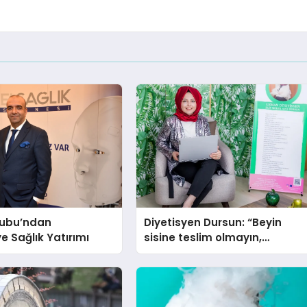
ubu’ndan
Diyetisyen Dursun: “Beyin
ye Sağlık Yatırımı
sisine teslim olmayın,
beslenme ve yaşam tarzınızı
değiştirin!”