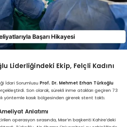
u Liderliğindeki Ekip, Felçli Kadını
niği İdari Sorumlusu
Prof. Dr. Mehmet Erhan Türkoğlu
ekleştirdi. Son olarak, sürekli inme atakları geçiren 73
alı yöntemle kasık bölgesinden girerek stent taktı.
Ameliyat Anlatımı
rilen operasyon sırasında, Mısır’ın başkenti Kahire’deki