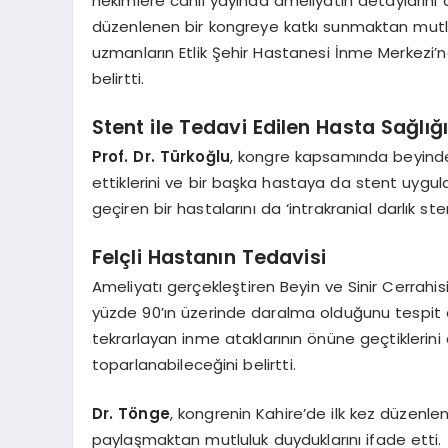
hekimlere canlı yayında ameliyatın detaylarını a
düzenlenen bir kongreye katkı sunmaktan mutlul
uzmanların Etlik Şehir Hastanesi İnme Merkezi’n
belirtti.
Stent ile Tedavi Edilen Hasta Sağlı
Prof. Dr. Türkoğlu
, kongre kapsamında beyind
ettiklerini ve bir başka hastaya da stent uygula
geçiren bir hastalarını da ‘intrakranial darlık stent
Felçli Hastanın Tedavisi
Ameliyatı gerçekleştiren Beyin ve Sinir Cerrahi
yüzde 90’ın üzerinde daralma olduğunu tespit e
tekrarlayan inme ataklarının önüne geçtiklerini a
toparlanabileceğini belirtti.
Dr. Tönge
, kongrenin Kahire’de ilk kez düzenle
paylaşmaktan mutluluk duyduklarını ifade etti.