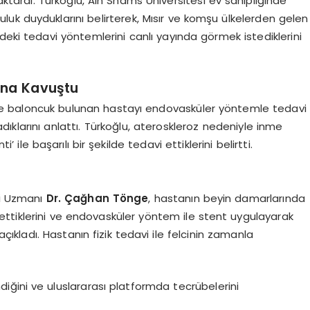
ktardı. Türkoğlu, Ain Shams Üniversitesi ev sahipliğinde
uk duyduklarını belirterek, Mısır ve komşu ülkelerden gelen
deki tedavi yöntemlerini canlı yayında görmek istediklerini
ğına Kavuştu
e baloncuk bulunan hastayı endovasküler yöntemle tedavi
dıklarını anlattı. Türkoğlu, ateroskleroz nedeniyle inme
i’ ile başarılı bir şekilde tedavi ettiklerini belirtti.
si Uzmanı
Dr. Çağhan Tönge
, hastanın beyin damarlarında
ttiklerini ve endovasküler yöntem ile stent uygulayarak
çıkladı. Hastanın fizik tedavi ile felcinin zamanla
ndiğini ve uluslararası platformda tecrübelerini