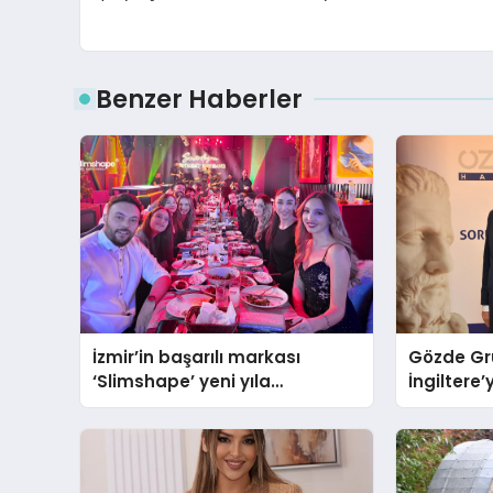
Benzer Haberler
İzmir’in başarılı markası
Gözde Gr
‘Slimshape’ yeni yıla
İngiltere’
müjdelerle girdi!