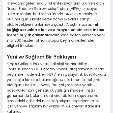
meydana gelen eski viral enfeksiyonların ürünleri olan
“İnsan Endojen Retrovirüsleri”nden (HERV) oluşuyor.
Bilim insanları, bu fosil virüslerin DNA’nın neresinde
bulunduğunu keşfederek hangi işlevlere sahip
olabileceklerini anlamaya çalıştı. Araştırmacılar,
ruh
sağlığı sorunları olan ve olmayan on binlerce insanı
içeren büyük çalışmalardan
elde edilen verilerin yanı
sıra 800 kişiden alınan otopsi beyin örneklerinden
bilgileri inceledi.
Yeni ve Sağlam Bir Yaklaşım
King’s College Psikiyatri, Psikoloji ve Nörobilim
Enstitüsü’nden Dr. Timothy Powell, araştırmanın, insan
beyninde ifade edilen HERV’lerin psikiyatrik bozukluklara
yatkınlığa katkıda bulunduğunu gösteren ilk çalışma
olduğunu belirtti. Powell, “Bu çalışma, psikiyatrik
bozukluklar için genetik duyarlılığın modern insan
genomunda bulunan eski viral dizilerin dışavurumu
üzerindeki etkilerini nasıl sağladığını değerlendirmek
için yeni ve sağlam bir yaklaşım kullanıyor” ifadesini
kullandı.