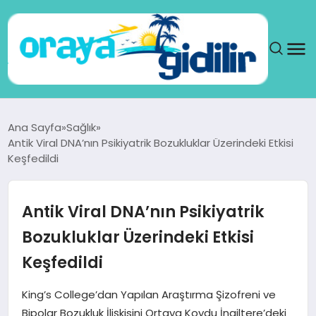
ANA SAYFA
Ana Sayfa
Sağlık
Antik Viral DNA’nın Psikiyatrik Bozukluklar Üzerindeki Etkisi
SAĞLIK
Keşfedildi
DÜNYA
Antik Viral DNA’nın Psikiyatrik
SEYAHAT
Bozukluklar Üzerindeki Etkisi
Keşfedildi
TEKNOLOJI
King’s College’dan Yapılan Araştırma Şizofreni ve
YAŞAM
Bipolar Bozukluk İlişkisini Ortaya Koydu İngiltere’deki