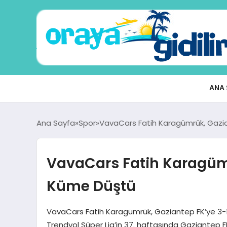
ANA 
Ana Sayfa
Spor
VavaCars Fatih Karagümrük, Gazi
VavaCars Fatih Karagümr
Küme Düştü
VavaCars Fatih Karagümrük, Gaziantep FK’ye 3-
Trendyol Süper Lig’in 37. haftasında Gaziantep F