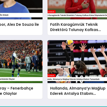
or, Alex De Souza İle
Fatih Karagümrük Teknik
Direktörü Tolunay Kafkas
Küme Düşmelerini
Değerlendirdi
ray – Fenerbahçe
Hollanda, Almanya’yı Mağlup
e Olaylar
Ederek Antalya Etabını
Tamamladı