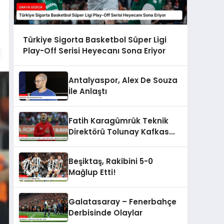
Türkiye Sigorta Basketbol Süper Ligi
Play-Off Serisi Heyecanı Sona Eriyor
Antalyaspor, Alex De Souza
İle Anlaştı
Fatih Karagümrük Teknik
Direktörü Tolunay Kafkas
Küme Düşmelerini
Değerlendirdi
Beşiktaş, Rakibini 5-0
Mağlup Etti!
Galatasaray – Fenerbahçe
Derbisinde Olaylar