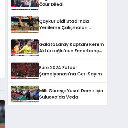
Özür Diledi
Çaykur Didi Stadı’nda
Yenileme Çalışmaları
Başladı
Galatasaray Kaptanı Kerem
Aktürkoğlu’nun Fenerbahçe
Derbisi Öncesi Çarpıcı
Açıklaması
Euro 2024 Futbol
Şampiyonası’na Geri Sayım
Milli Güreşçi Yusuf Demir İçin
Suluova’da Veda