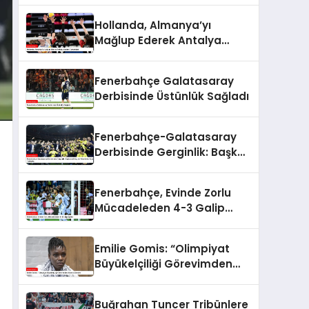
Hollanda, Almanya’yı
Mağlup Ederek Antalya
Etabını Tamamladı
Fenerbahçe Galatasaray
Derbisinde Üstünlük Sağladı
Fenerbahçe-Galatasaray
Derbisinde Gerginlik: Başkan
Ali Koç ve Yöneticiler
Arasında Tartışma
Fenerbahçe, Evinde Zorlu
Mücadeleden 4-3 Galip
Ayrıldı
Emilie Gomis: “Olimpiyat
Büyükelçiliği Görevimden
Alınma Sürecim”
Buğrahan Tuncer Tribünlere