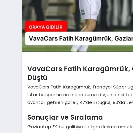
VavaCars Fatih Karagümrük, G
Düştü
VavaCars Fatih Karagümrük, Trendyol Süper Lig’
İstanbulspor’un ardından küme düşen ikinci ta
avantajı getiren goller, 47’de Ertuğrul, 90’da 
Sonuçlar ve Sıralama
Gaziantep FK bu galibiyetle ligde kalma umutla