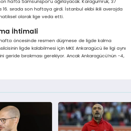
e son hafta Samsunspor’u ağırlayacak. Karagümrük, 37
6. sırada son haftaya girdi. İstanbul ekibi ikili averajda
iksel olarak lige veda etti.
ma İhtimali
on hafta öncesinde resmen düşmese de ligde kalma
ilcisinin ligde kalabilmesi için MKE Ankaragücü ile ligi aynı
i geride bırakması gerekiyor. Ancak Ankaragücü’nün -4,