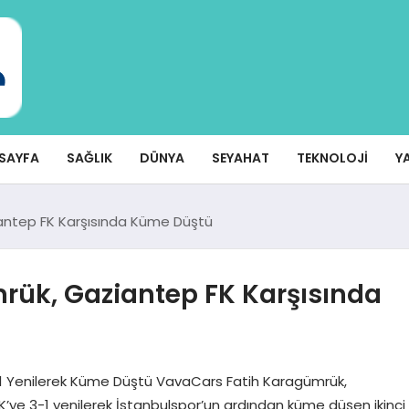
SAYFA
SAĞLIK
DÜNYA
SEYAHAT
TEKNOLOJI
Y
antep FK Karşısında Küme Düştü
ük, Gaziantep FK Karşısında
1 Yenilerek Küme Düştü VavaCars Fatih Karagümrük,
K’ye 3-1 yenilerek İstanbulspor’un ardından küme düşen ikinci