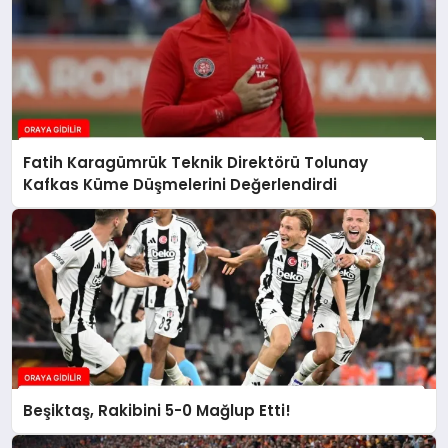
Fatih Karagümrük Teknik Direktörü Tolunay
Kafkas Küme Düşmelerini Değerlendirdi
Beşiktaş, Rakibini 5-0 Mağlup Etti!