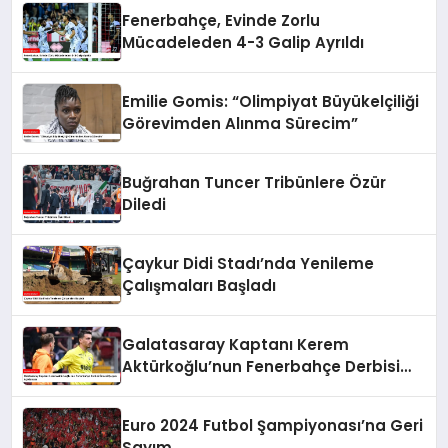
Fenerbahçe, Evinde Zorlu
Mücadeleden 4-3 Galip Ayrıldı
Emilie Gomis: “Olimpiyat Büyükelçiliği
Görevimden Alınma Sürecim”
Buğrahan Tuncer Tribünlere Özür
Diledi
Çaykur Didi Stadı’nda Yenileme
Çalışmaları Başladı
Galatasaray Kaptanı Kerem
Aktürkoğlu’nun Fenerbahçe Derbisi
Öncesi Çarpıcı Açıklaması
Euro 2024 Futbol Şampiyonası’na Geri
Sayım