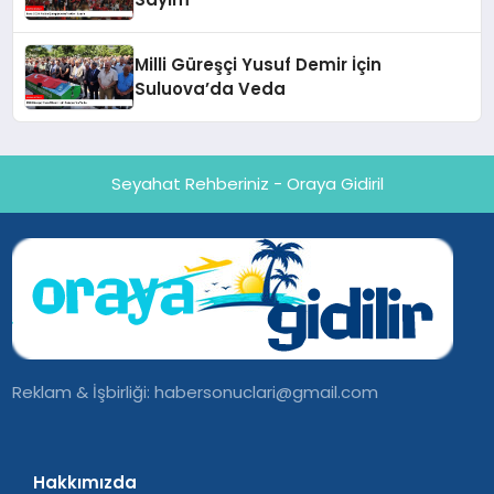
Milli Güreşçi Yusuf Demir İçin
Suluova’da Veda
Seyahat Rehberiniz - Oraya Gidiril
Reklam & İşbirliği:
habersonuclari@gmail.com
Hakkımızda