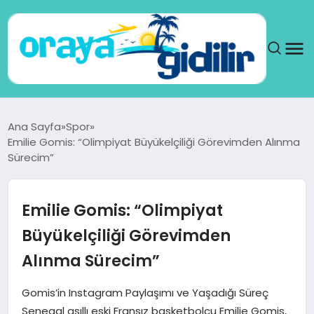
ANA SAYFA
Ana Sayfa
Spor
Emilie Gomis: “Olimpiyat Büyükelçiliği Görevimden Alınma
SAĞLIK
Sürecim”
DÜNYA
Emilie Gomis: “Olimpiyat
SEYAHAT
Büyükelçiliği Görevimden
Alınma Sürecim”
TEKNOLOJI
Gomis’in Instagram Paylaşımı ve Yaşadığı Süreç
YAŞAM
Senegal asıllı eski Fransız basketbolcu Emilie Gomis,