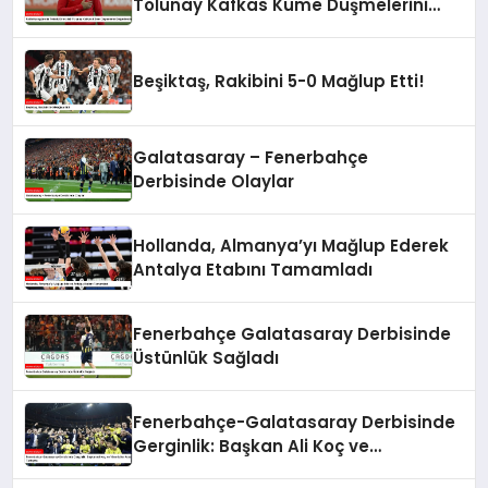
Tolunay Kafkas Küme Düşmelerini
Değerlendirdi
Beşiktaş, Rakibini 5-0 Mağlup Etti!
Galatasaray – Fenerbahçe
Derbisinde Olaylar
Hollanda, Almanya’yı Mağlup Ederek
Antalya Etabını Tamamladı
Fenerbahçe Galatasaray Derbisinde
Üstünlük Sağladı
Fenerbahçe-Galatasaray Derbisinde
Gerginlik: Başkan Ali Koç ve
Yöneticiler Arasında Tartışma