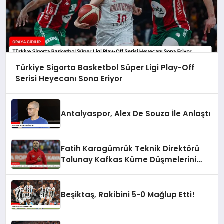
Türkiye Sigorta Basketbol Süper Ligi Play-Off
Serisi Heyecanı Sona Eriyor
Antalyaspor, Alex De Souza İle Anlaştı
Fatih Karagümrük Teknik Direktörü
Tolunay Kafkas Küme Düşmelerini
Değerlendirdi
Beşiktaş, Rakibini 5-0 Mağlup Etti!