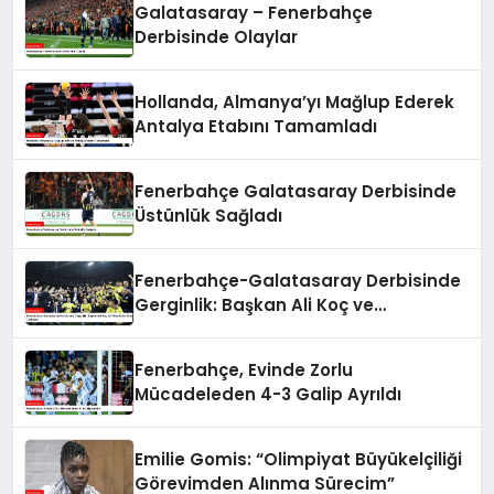
Galatasaray – Fenerbahçe
Derbisinde Olaylar
Hollanda, Almanya’yı Mağlup Ederek
Antalya Etabını Tamamladı
Fenerbahçe Galatasaray Derbisinde
Üstünlük Sağladı
Fenerbahçe-Galatasaray Derbisinde
Gerginlik: Başkan Ali Koç ve
Yöneticiler Arasında Tartışma
Fenerbahçe, Evinde Zorlu
Mücadeleden 4-3 Galip Ayrıldı
Emilie Gomis: “Olimpiyat Büyükelçiliği
Görevimden Alınma Sürecim”