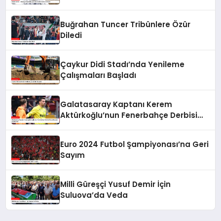
Buğrahan Tuncer Tribünlere Özür
Diledi
Çaykur Didi Stadı’nda Yenileme
Çalışmaları Başladı
Galatasaray Kaptanı Kerem
Aktürkoğlu’nun Fenerbahçe Derbisi
Öncesi Çarpıcı Açıklaması
Euro 2024 Futbol Şampiyonası’na Geri
Sayım
Milli Güreşçi Yusuf Demir İçin
Suluova’da Veda