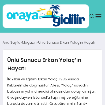
ANA SAYFA
Ana Sayfa
Magazin
Ünlü Sunucu Erkan Yolaç’ın Hayatı
SAĞLIK
Ünlü Sunucu Erkan Yolaç’ın
DÜNYA
Hayatı
SEYAHAT
İlk Yılları ve Eğitimi Erkan Yolaç, 1935 yılında
Kırklareli’nde doğmuştur. Ailesi, “Yolaç” soyadını
TEKNOLOJI
babasının yol mühendisi olmasından dolayı almıştır.
6 yaşındayken İstanbul’a taşınmış ve eğitimine
YAŞAM
burada devam etmiştir. Ortaöğrenimini Saint-