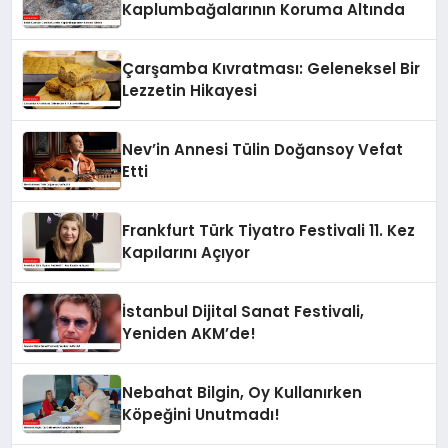
Kaplumbağalarının Koruma Altında
Çarşamba Kıvratması: Geleneksel Bir
Lezzetin Hikayesi
Nev’in Annesi Tülin Doğansoy Vefat
Etti
Frankfurt Türk Tiyatro Festivali 11. Kez
Kapılarını Açıyor
İstanbul Dijital Sanat Festivali,
Yeniden AKM’de!
Nebahat Bilgin, Oy Kullanırken
Köpeğini Unutmadı!