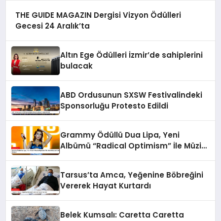
THE GUIDE MAGAZIN Dergisi Vizyon Ödülleri
Gecesi 24 Aralık’ta
Altın Ege Ödülleri İzmir’de sahiplerini
bulacak
ABD Ordusunun SXSW Festivalindeki
Sponsorluğu Protesto Edildi
Grammy Ödüllü Dua Lipa, Yeni
Albümü “Radical Optimism” İle Müzik
Dünyasına Geri Dönüyor
Tarsus’ta Amca, Yeğenine Böbreğini
Vererek Hayat Kurtardı
Belek Kumsalı: Caretta Caretta