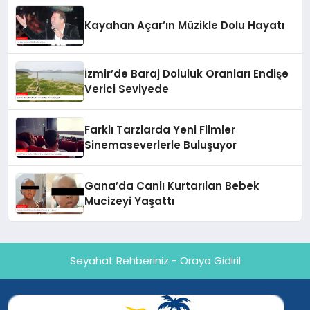
Kayahan Açar’ın Müzikle Dolu Hayatı
İzmir’de Baraj Doluluk Oranları Endişe
Verici Seviyede
Farklı Tarzlarda Yeni Filmler
Sinemaseverlerle Buluşuyor
Gana’da Canlı Kurtarılan Bebek
Mucizeyi Yaşattı
Seyahat Rehberiniz - Oraya Gidiril