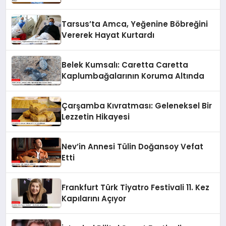
Dünyasına Geri Dönüyor
Tarsus’ta Amca, Yeğenine Böbreğini
Vererek Hayat Kurtardı
Belek Kumsalı: Caretta Caretta
Kaplumbağalarının Koruma Altında
Çarşamba Kıvratması: Geleneksel Bir
Lezzetin Hikayesi
Nev’in Annesi Tülin Doğansoy Vefat
Etti
Frankfurt Türk Tiyatro Festivali 11. Kez
Kapılarını Açıyor