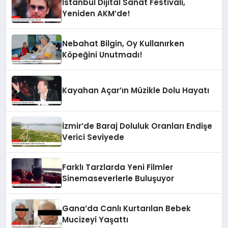
İstanbul Dijital Sanat Festivali,
Yeniden AKM’de!
Nebahat Bilgin, Oy Kullanırken
Köpeğini Unutmadı!
Kayahan Açar’ın Müzikle Dolu Hayatı
İzmir’de Baraj Doluluk Oranları Endişe
Verici Seviyede
Farklı Tarzlarda Yeni Filmler
Sinemaseverlerle Buluşuyor
Gana’da Canlı Kurtarılan Bebek
Mucizeyi Yaşattı