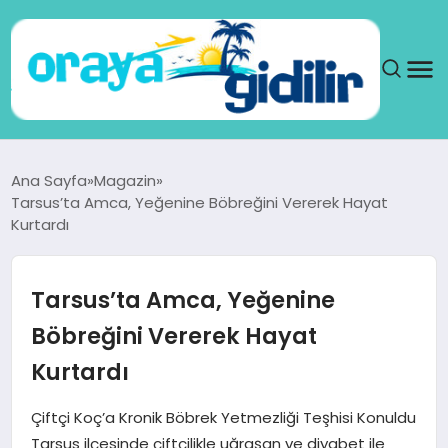
ANA SAYFA
Ana Sayfa
Magazin
Tarsus’ta Amca, Yeğenine Böbreğini Vererek Hayat
SAĞLIK
Kurtardı
DÜNYA
Tarsus’ta Amca, Yeğenine
SEYAHAT
Böbreğini Vererek Hayat
Kurtardı
TEKNOLOJI
Çiftçi Koç’a Kronik Böbrek Yetmezliği Teşhisi Konuldu
YAŞAM
Tarsus ilçesinde çiftçilikle uğraşan ve diyabet ile