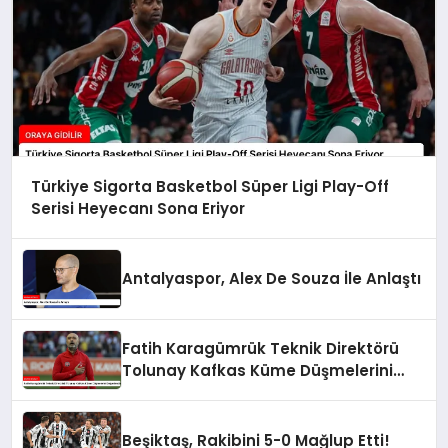
Türkiye Sigorta Basketbol Süper Ligi Play-Off
Serisi Heyecanı Sona Eriyor
Antalyaspor, Alex De Souza İle Anlaştı
Fatih Karagümrük Teknik Direktörü
Tolunay Kafkas Küme Düşmelerini
Değerlendirdi
Beşiktaş, Rakibini 5-0 Mağlup Etti!