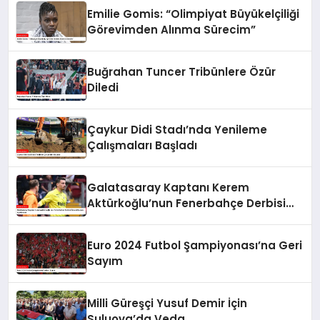
Emilie Gomis: “Olimpiyat Büyükelçiliği
Görevimden Alınma Sürecim”
Buğrahan Tuncer Tribünlere Özür
Diledi
Çaykur Didi Stadı’nda Yenileme
Çalışmaları Başladı
Galatasaray Kaptanı Kerem
Aktürkoğlu’nun Fenerbahçe Derbisi
Öncesi Çarpıcı Açıklaması
Euro 2024 Futbol Şampiyonası’na Geri
Sayım
Milli Güreşçi Yusuf Demir İçin
Suluova’da Veda