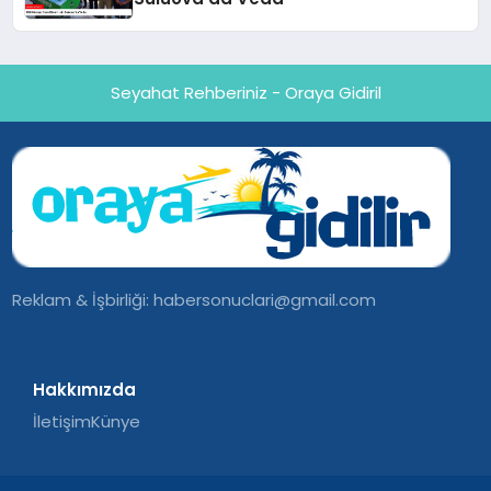
Seyahat Rehberiniz - Oraya Gidiril
Reklam & İşbirliği:
habersonuclari@gmail.com
Hakkımızda
İletişim
Künye