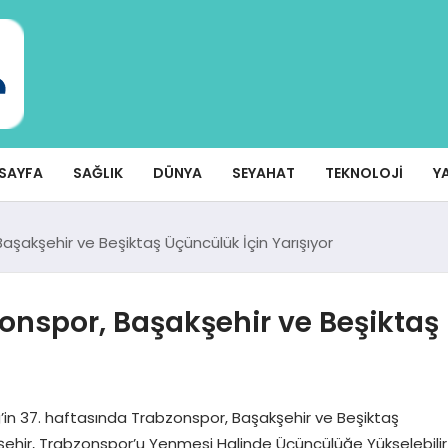
SAYFA
SAĞLIK
DÜNYA
SEYAHAT
TEKNOLOJI
Y
Başakşehir ve Beşiktaş Üçüncülük İçin Yarışıyor
zonspor, Başakşehir ve Beşiktaş
’in 37. haftasında Trabzonspor, Başakşehir ve Beşiktaş
ehir, Trabzonspor’u Yenmesi Halinde Üçüncülüğe Yükselebilir