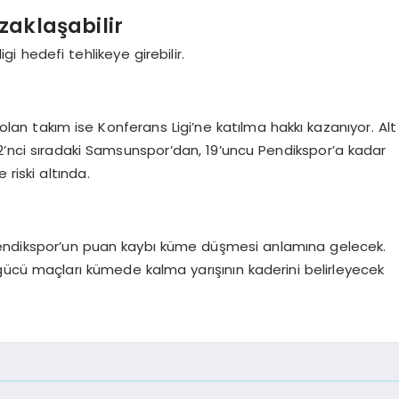
zaklaşabilir
 hedefi tehlikeye girebilir.
r
lan takım ise Konferans Ligi’ne katılma hakkı kazanıyor. Alt
12’nci sıradaki Samsunspor’dan, 19’uncu Pendikspor’a kadar
iski altında.
endikspor’un puan kaybı küme düşmesi anlamına gelecek.
ü maçları kümede kalma yarışının kaderini belirleyecek