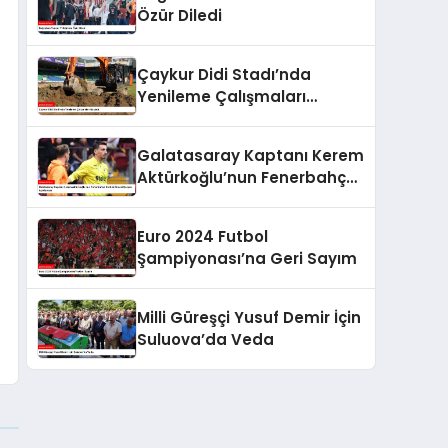
Özür Diledi
Çaykur Didi Stadı’nda
Yenileme Çalışmaları
Başladı
Galatasaray Kaptanı Kerem
Aktürkoğlu’nun Fenerbahçe
Derbisi Öncesi Çarpıcı
Açıklaması
Euro 2024 Futbol
Şampiyonası’na Geri Sayım
Milli Güreşçi Yusuf Demir İçin
Suluova’da Veda