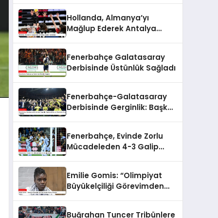
Hollanda, Almanya’yı
Mağlup Ederek Antalya
Etabını Tamamladı
Fenerbahçe Galatasaray
Derbisinde Üstünlük Sağladı
Fenerbahçe-Galatasaray
Derbisinde Gerginlik: Başkan
Ali Koç ve Yöneticiler
Arasında Tartışma
Fenerbahçe, Evinde Zorlu
Mücadeleden 4-3 Galip
Ayrıldı
Emilie Gomis: “Olimpiyat
Büyükelçiliği Görevimden
Alınma Sürecim”
Buğrahan Tuncer Tribünlere