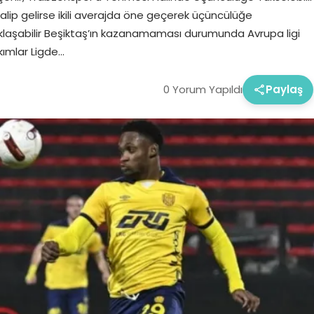
lip gelirse ikili averajda öne geçerek üçüncülüğe
klaşabilir Beşiktaş’ın kazanamaması durumunda Avrupa ligi
kımlar Ligde…
0 Yorum Yapıldı
Paylaş