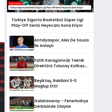
Türkiye Sigorta Basketbol Süper Ligi
Play-Off Serisi Heyecanı Sona Eriyor
Antalyaspor, Alex De Souza
İle Anlaştı
Fatih Karagümrük Teknik
Direktörü Tolunay Kafkas
Küme Düşmelerini
Değerlendirdi
Beşiktaş, Rakibini 5-0
Mağlup Etti!
Galatasaray – Fenerbahçe
Derbisinde Olaylar