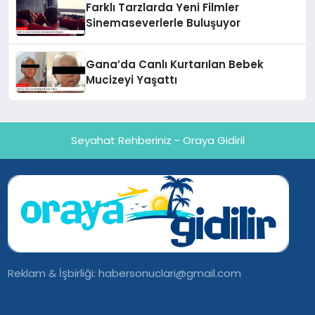
Farklı Tarzlarda Yeni Filmler
Sinemaseverlerle Buluşuyor
Gana’da Canlı Kurtarılan Bebek
Mucizeyi Yaşattı
Seyahat Rehberiniz - Oraya Gidiril
Reklam & İşbirliği:
habersonuclari@gmail.com