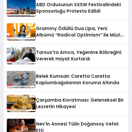
ABD Ordusunun SXSW Festivalindeki
Sponsorluğu Protesto Edildi
Grammy Ödüllü Dua Lipa, Yeni
Albümü “Radical Optimism” İle Müzik
Dünyasına Geri Dönüyor
Tarsus’ta Amca, Yeğenine Böbreğini
Vererek Hayat Kurtardı
Belek Kumsalı: Caretta Caretta
Kaplumbağalarının Koruma Altında
Çarşamba Kıvratması: Geleneksel Bir
Lezzetin Hikayesi
Nev’in Annesi Tülin Doğansoy Vefat
Etti