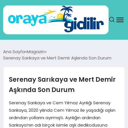
ANA SAYFA
Ana Sayfa
Magazin
Serenay Sarıkaya ve Mert Demir Aşkında Son Durum
SAĞLIK
DÜNYA
Serenay Sarıkaya ve Mert Demir
Aşkında Son Durum
SEYAHAT
Serenay Sarıkaya ve Cem Yılmaz Ayrılığı Serenay
TEKNOLOJI
Sarıkaya, 2020 yılında Cem Yılmaz ile yaşadığı aşkın
ardından yollarını ayırmıştı. Ayrılığın ardından
YAŞAM
Sarıkaya’nın adı birçok isimle aşk dedikodusuna