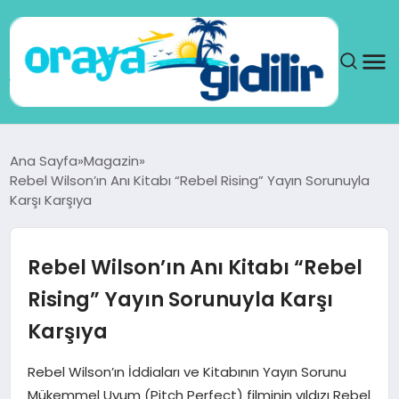
ANA SAYFA
Ana Sayfa
Magazin
Rebel Wilson’ın Anı Kitabı “Rebel Rising” Yayın Sorunuyla
SAĞLIK
Karşı Karşıya
DÜNYA
Rebel Wilson’ın Anı Kitabı “Rebel
SEYAHAT
Rising” Yayın Sorunuyla Karşı
Karşıya
TEKNOLOJI
Rebel Wilson’ın İddiaları ve Kitabının Yayın Sorunu
YAŞAM
Mükemmel Uyum (Pitch Perfect) filminin yıldızı Rebel