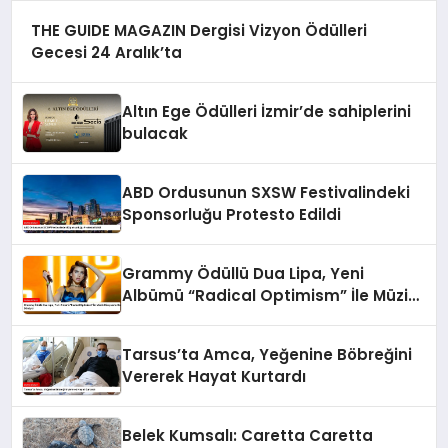
THE GUIDE MAGAZIN Dergisi Vizyon Ödülleri
Gecesi 24 Aralık’ta
Altın Ege Ödülleri İzmir’de sahiplerini
bulacak
ABD Ordusunun SXSW Festivalindeki
Sponsorluğu Protesto Edildi
Grammy Ödüllü Dua Lipa, Yeni
Albümü “Radical Optimism” İle Müzik
Dünyasına Geri Dönüyor
Tarsus’ta Amca, Yeğenine Böbreğini
Vererek Hayat Kurtardı
Belek Kumsalı: Caretta Caretta