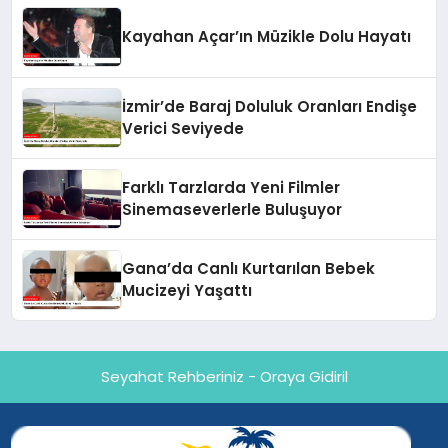
Kayahan Açar’ın Müzikle Dolu Hayatı
İzmir’de Baraj Doluluk Oranları Endişe
Verici Seviyede
Farklı Tarzlarda Yeni Filmler
Sinemaseverlerle Buluşuyor
Gana’da Canlı Kurtarılan Bebek
Mucizeyi Yaşattı
Seyahat Rehberiniz - Oraya Gidiril