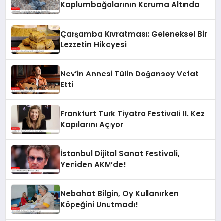
Kaplumbağalarının Koruma Altında
Çarşamba Kıvratması: Geleneksel Bir
Lezzetin Hikayesi
Nev’in Annesi Tülin Doğansoy Vefat
Etti
Frankfurt Türk Tiyatro Festivali 11. Kez
Kapılarını Açıyor
İstanbul Dijital Sanat Festivali,
Yeniden AKM’de!
Nebahat Bilgin, Oy Kullanırken
Köpeğini Unutmadı!