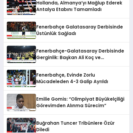
Hollanda, Almanya’yı Mağlup Ederek
Antalya Etabını Tamamladı
Fenerbahçe Galatasaray Derbisinde
Üstünlük Sağladı
Fenerbahçe-Galatasaray Derbisinde
Gerginlik: Başkan Ali Koç ve
Yöneticiler Arasında Tartışma
Fenerbahçe, Evinde Zorlu
Mücadeleden 4-3 Galip Ayrıldı
Emilie Gomis: “Olimpiyat Büyükelçiliği
Görevimden Alınma Sürecim”
Buğrahan Tuncer Tribünlere Özür
Diledi