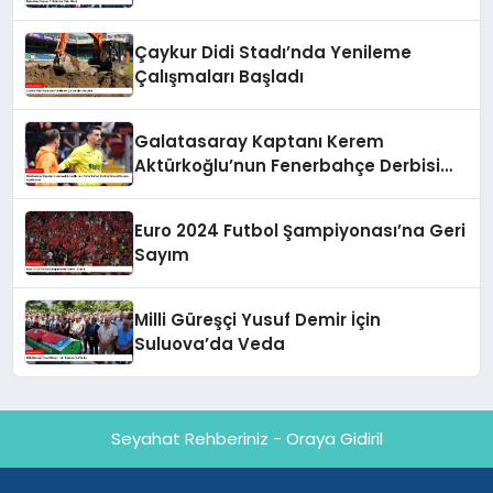
Çaykur Didi Stadı’nda Yenileme
Çalışmaları Başladı
Galatasaray Kaptanı Kerem
Aktürkoğlu’nun Fenerbahçe Derbisi
Öncesi Çarpıcı Açıklaması
Euro 2024 Futbol Şampiyonası’na Geri
Sayım
Milli Güreşçi Yusuf Demir İçin
Suluova’da Veda
Seyahat Rehberiniz - Oraya Gidiril