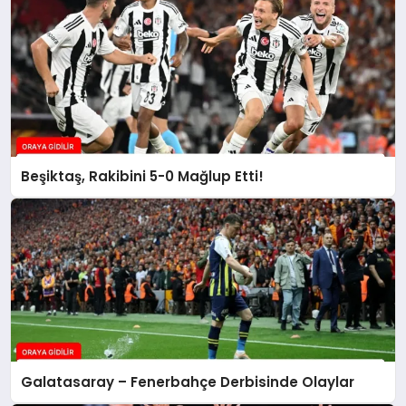
Beşiktaş, Rakibini 5-0 Mağlup Etti!
Galatasaray – Fenerbahçe Derbisinde Olaylar