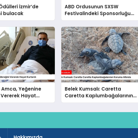
Ödülleri İzmir’de
ABD Ordusunun SXSW
ni bulacak
Festivalindeki Sponsorluğu
Protesto Edildi
a Amca, Yeğenine
Belek Kumsalı: Caretta
 Vererek Hayat
Caretta Kaplumbağalarının
Koruma Altında
Hakkımızda