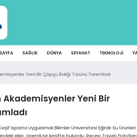
SAYFA
SAĞLIK
DÜNYA
SEYAHAT
TEKNOLOJI
Y
emisyenler Yeni Bir Çöpçü Balığı Türünü Tanımladı
n Akademisyenler Yeni Bir
ımladı
şif Isparta Uygulamalı Bilimler Üniversitesi Eğirdir Su Ürünleri
iğindeki ekip, önemli bir keşifte bulundu. Recep Tayyip Erdoğan