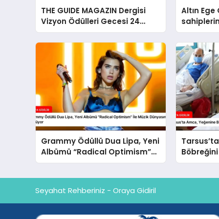
THE GUIDE MAGAZIN Dergisi
Altın Ege 
Vizyon Ödülleri Gecesi 24
sahipleri
Aralık’ta
Grammy Ödüllü Dua Lipa, Yeni
Tarsus’t
Albümü “Radical Optimism”
Böbreğini
İle Müzik Dünyasına Geri
Kurtardı
Dönüyor
Seyahat Rehberiniz - Oraya Gidiril