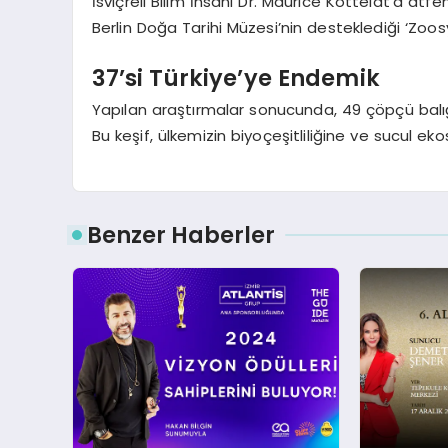
İsviçreli Bilim İnsanı Dr. Maurice Kottelat’a atfe
Berlin Doğa Tarihi Müzesi’nin desteklediği ‘Zoo
37’si Türkiye’ye Endemik
Yapılan araştırmalar sonucunda, 49 çöpçü balığı
Bu keşif, ülkemizin biyoçeşitliliğine ve sucul eko
Benzer Haberler