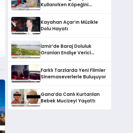
Kullanırken Köpeğini
Unutmadı!
Kayahan Açar’ın Müzikle
Dolu Hayatı
İzmir’de Baraj Doluluk
Oranları Endişe Verici
Seviyede
Farklı Tarzlarda Yeni Filmler
Sinemaseverlerle Buluşuyor
Gana’da Canlı Kurtarılan
Bebek Mucizeyi Yaşattı