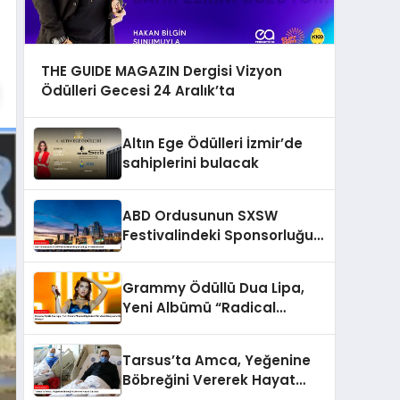
THE GUIDE MAGAZIN Dergisi Vizyon
Ödülleri Gecesi 24 Aralık’ta
Altın Ege Ödülleri İzmir’de
sahiplerini bulacak
ABD Ordusunun SXSW
Festivalindeki Sponsorluğu
Protesto Edildi
Grammy Ödüllü Dua Lipa,
Yeni Albümü “Radical
Optimism” İle Müzik
Dünyasına Geri Dönüyor
Tarsus’ta Amca, Yeğenine
Böbreğini Vererek Hayat
Kurtardı