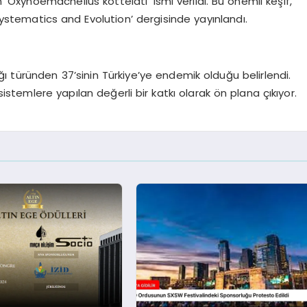
n ‘Oxynoemacheilus kottelati’ ismi verildi. Bu önemli keşif,
systematics and Evolution’ dergisinde yayınlandı.
 türünden 37’sinin Türkiye’ye endemik olduğu belirlendi.
sistemlere yapılan değerli bir katkı olarak ön plana çıkıyor.