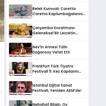
Belek Kumsalı: Caretta
Caretta Kaplumbağalarının
Koruma Altında
Çarşamba Kıvratması:
Geleneksel Bir Lezzetin
Hikayesi
Nev’in Annesi Tülin
Doğansoy Vefat Etti
Frankfurt Türk Tiyatro
Festivali 11. Kez Kapılarını
Açıyor
İstanbul Dijital Sanat
Festivali, Yeniden AKM’de!
Nebahat Bilgin, Oy