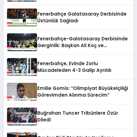
Fenerbahçe Galatasaray Derbisinde
Üstünlük Sağladı
Fenerbahçe-Galatasaray Derbisinde
Gerginlik: Başkan Ali Koç ve
Yöneticiler Arasında Tartışma
Fenerbahçe, Evinde Zorlu
Mücadeleden 4-3 Galip Ayrıldı
Emilie Gomis: “Olimpiyat Büyükelçiliği
Görevimden Alınma Sürecim”
Buğrahan Tuncer Tribünlere Özür
Diledi