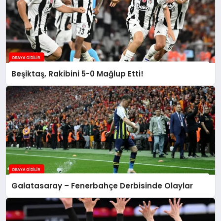
Beşiktaş, Rakibini 5-0 Mağlup Etti!
Galatasaray – Fenerbahçe Derbisinde Olaylar