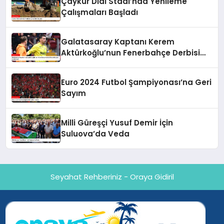
Çaykur Didi Stadı’nda Yenileme
Çalışmaları Başladı
Galatasaray Kaptanı Kerem
Aktürkoğlu’nun Fenerbahçe Derbisi
Öncesi Çarpıcı Açıklaması
Euro 2024 Futbol Şampiyonası’na Geri
Sayım
Milli Güreşçi Yusuf Demir İçin
Suluova’da Veda
Seyahat Rehberiniz - Oraya Gidiril