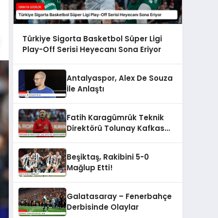
Türkiye Sigorta Basketbol Süper Ligi
Play-Off Serisi Heyecanı Sona Eriyor
Antalyaspor, Alex De Souza
İle Anlaştı
Fatih Karagümrük Teknik
Direktörü Tolunay Kafkas
Küme Düşmelerini
Değerlendirdi
Beşiktaş, Rakibini 5-0
Mağlup Etti!
Galatasaray – Fenerbahçe
Derbisinde Olaylar