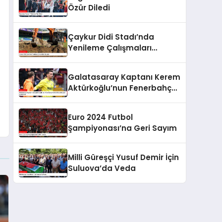
Özür Diledi
Çaykur Didi Stadı’nda
Yenileme Çalışmaları
Başladı
Galatasaray Kaptanı Kerem
Aktürkoğlu’nun Fenerbahçe
Derbisi Öncesi Çarpıcı
Açıklaması
Euro 2024 Futbol
Şampiyonası’na Geri Sayım
Milli Güreşçi Yusuf Demir İçin
Suluova’da Veda