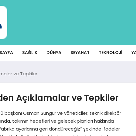
SAYFA
SAĞLIK
DÜNYA
SEYAHAT
TEKNOLOJI
Y
malar ve Tepkiler
den Açıklamalar ve Tepkiler
ü başkanı Osman Sungur ve yöneticiler, teknik direktör
nda, takımın hedefleri ve gelecek planları hakkında
 fabrika ayarlarına geri döndüreceğiz” şeklinde ifadeler