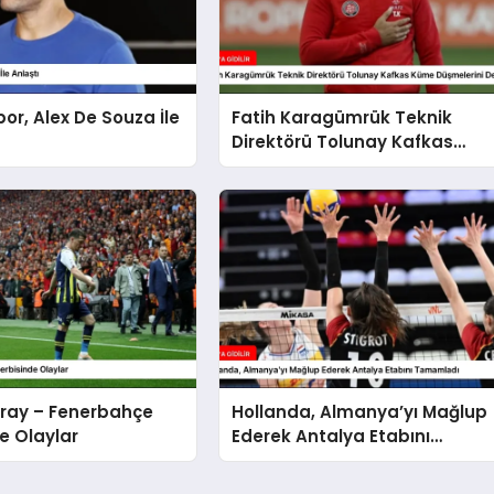
or, Alex De Souza İle
Fatih Karagümrük Teknik
Direktörü Tolunay Kafkas
Küme Düşmelerini
Değerlendirdi
ray – Fenerbahçe
Hollanda, Almanya’yı Mağlup
e Olaylar
Ederek Antalya Etabını
Tamamladı