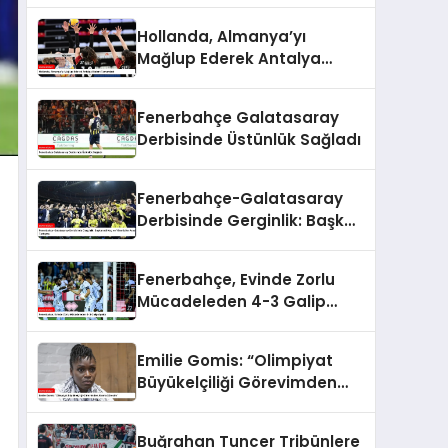
Hollanda, Almanya’yı
Mağlup Ederek Antalya
Etabını Tamamladı
Fenerbahçe Galatasaray
Derbisinde Üstünlük Sağladı
Fenerbahçe-Galatasaray
Derbisinde Gerginlik: Başkan
Ali Koç ve Yöneticiler
Arasında Tartışma
Fenerbahçe, Evinde Zorlu
Mücadeleden 4-3 Galip
Ayrıldı
Emilie Gomis: “Olimpiyat
Büyükelçiliği Görevimden
Alınma Sürecim”
Buğrahan Tuncer Tribünlere