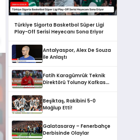
Türkiye Sigorta Basketbol Süper Ligi
Play-Off Serisi Heyecanı Sona Eriyor
Antalyaspor, Alex De Souza
İle Anlaştı
Fatih Karagümrük Teknik
Direktörü Tolunay Kafkas
Küme Düşmelerini
Değerlendirdi
Beşiktaş, Rakibini 5-0
Mağlup Etti!
Galatasaray – Fenerbahçe
Derbisinde Olaylar