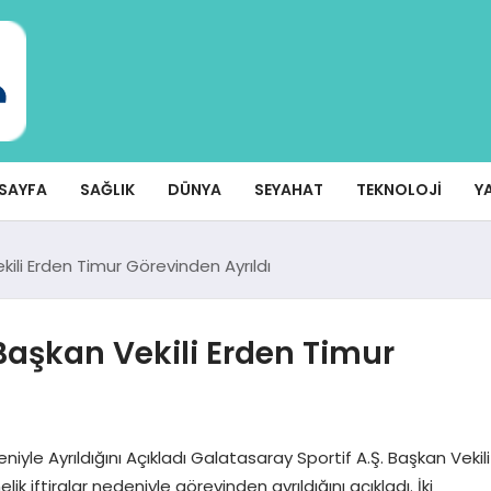
SAYFA
SAĞLIK
DÜNYA
SEYAHAT
TEKNOLOJI
Y
kili Erden Timur Görevinden Ayrıldı
 Başkan Vekili Erden Timur
niyle Ayrıldığını Açıkladı Galatasaray Sportif A.Ş. Başkan Vekili
ik iftiralar nedeniyle görevinden ayrıldığını açıkladı. İki