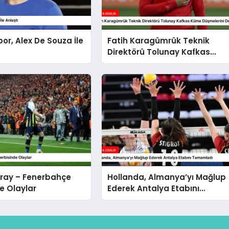
or, Alex De Souza İle
Fatih Karagümrük Teknik
Direktörü Tolunay Kafkas
Küme Düşmelerini
Değerlendirdi
ray – Fenerbahçe
Hollanda, Almanya’yı Mağlup
e Olaylar
Ederek Antalya Etabını
Tamamladı