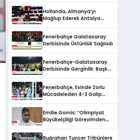
Hollanda, Almanya’yı
Mağlup Ederek Antalya
Etabını Tamamladı
Fenerbahçe Galatasaray
Derbisinde Üstünlük Sağladı
Fenerbahçe-Galatasaray
Derbisinde Gerginlik: Başkan
Ali Koç ve Yöneticiler
Arasında Tartışma
Fenerbahçe, Evinde Zorlu
Mücadeleden 4-3 Galip
Ayrıldı
Emilie Gomis: “Olimpiyat
Büyükelçiliği Görevimden
Alınma Sürecim”
Buğrahan Tuncer Tribünlere