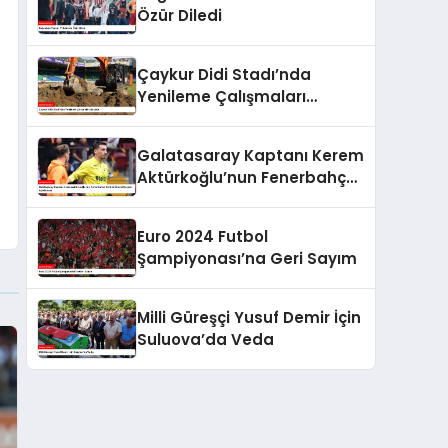
Özür Diledi
Çaykur Didi Stadı’nda
Yenileme Çalışmaları
Başladı
Galatasaray Kaptanı Kerem
Aktürkoğlu’nun Fenerbahçe
Derbisi Öncesi Çarpıcı
Açıklaması
Euro 2024 Futbol
Şampiyonası’na Geri Sayım
Milli Güreşçi Yusuf Demir İçin
Suluova’da Veda