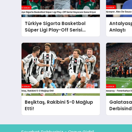
Türkiye Sigorta Basketbol
Antalyasp
Süper Ligi Play-Off Serisi
Anlaştı
Heyecanı Sona Eriyor
Beşiktaş, Rakibini 5-0 Mağlup
Galatasa
Etti!
Derbisind
Seyahat Rehberiniz - Oraya Gidiril