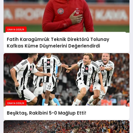
Fatih Karagümrük Teknik Direktörü Tolunay
Kafkas Küme Düşmelerini Değerlendirdi
Beşiktaş, Rakibini 5-0 Mağlup Etti!