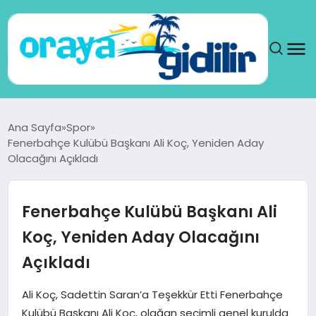
ANA SAYFA
Ana Sayfa
Spor
Fenerbahçe Kulübü Başkanı Ali Koç, Yeniden Aday
SAĞLIK
Olacağını Açıkladı
DÜNYA
Fenerbahçe Kulübü Başkanı Ali
SEYAHAT
Koç, Yeniden Aday Olacağını
Açıkladı
TEKNOLOJI
Ali Koç, Sadettin Saran’a Teşekkür Etti Fenerbahçe
YAŞAM
Kulübü Başkanı Ali Koç, olağan seçimli genel kurulda