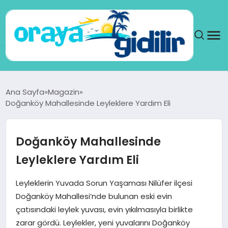
ANA SAYFA
Ana Sayfa
Magazin
Doğanköy Mahallesinde Leyleklere Yardım Eli
SAĞLIK
DÜNYA
Doğanköy Mahallesinde
Leyleklere Yardım Eli
SEYAHAT
Leyleklerin Yuvada Sorun Yaşaması Nilüfer ilçesi
TEKNOLOJI
Doğanköy Mahallesi’nde bulunan eski evin
çatısındaki leylek yuvası, evin yıkılmasıyla birlikte
YAŞAM
zarar gördü. Leylekler, yeni yuvalarını Doğanköy