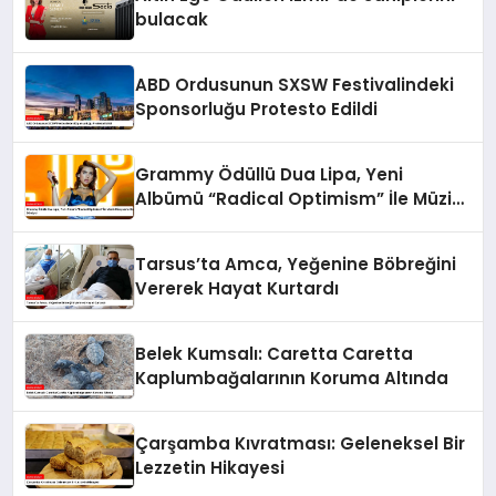
bulacak
ABD Ordusunun SXSW Festivalindeki
Sponsorluğu Protesto Edildi
Grammy Ödüllü Dua Lipa, Yeni
Albümü “Radical Optimism” İle Müzik
Dünyasına Geri Dönüyor
Tarsus’ta Amca, Yeğenine Böbreğini
Vererek Hayat Kurtardı
Belek Kumsalı: Caretta Caretta
Kaplumbağalarının Koruma Altında
Çarşamba Kıvratması: Geleneksel Bir
Lezzetin Hikayesi