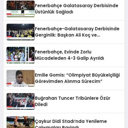
Fenerbahçe Galatasaray Derbisinde
Üstünlük Sağladı
Fenerbahçe-Galatasaray Derbisinde
Gerginlik: Başkan Ali Koç ve
Yöneticiler Arasında Tartışma
Fenerbahçe, Evinde Zorlu
Mücadeleden 4-3 Galip Ayrıldı
Emilie Gomis: “Olimpiyat Büyükelçiliği
Görevimden Alınma Sürecim”
Buğrahan Tuncer Tribünlere Özür
Diledi
Çaykur Didi Stadı’nda Yenileme
Çalışmaları Başladı