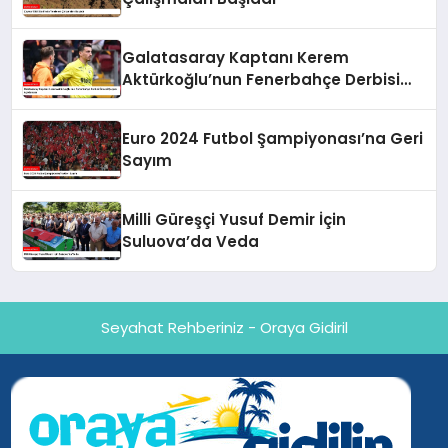
Galatasaray Kaptanı Kerem
Aktürkoğlu’nun Fenerbahçe Derbisi
Öncesi Çarpıcı Açıklaması
Euro 2024 Futbol Şampiyonası’na Geri
Sayım
Milli Güreşçi Yusuf Demir İçin
Suluova’da Veda
Seyahat Rehberiniz - Oraya Gidiril