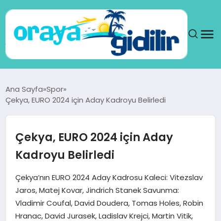
ANA SAYFA
Ana Sayfa
Spor
Çekya, EURO 2024 için Aday Kadroyu Belirledi
SAĞLIK
DÜNYA
Çekya, EURO 2024 için Aday
Kadroyu Belirledi
SEYAHAT
Çekya’nın EURO 2024 Aday Kadrosu Kaleci: Vitezslav
TEKNOLOJI
Jaros, Matej Kovar, Jindrich Stanek Savunma:
Vladimir Coufal, David Doudera, Tomas Holes, Robin
YAŞAM
Hranac, David Jurasek, Ladislav Krejci, Martin Vitik,