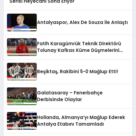
Serisi Heyecanı Sona Eriyor
Antalyaspor, Alex De Souza İle Anlaştı
Fatih Karagümrük Teknik Direktörü
Tolunay Kafkas Küme Düşmelerini
Değerlendirdi
Beşiktaş, Rakibini 5-0 Mağlup Etti!
Galatasaray – Fenerbahçe
Derbisinde Olaylar
Hollanda, Almanya’yı Mağlup Ederek
Antalya Etabını Tamamladı