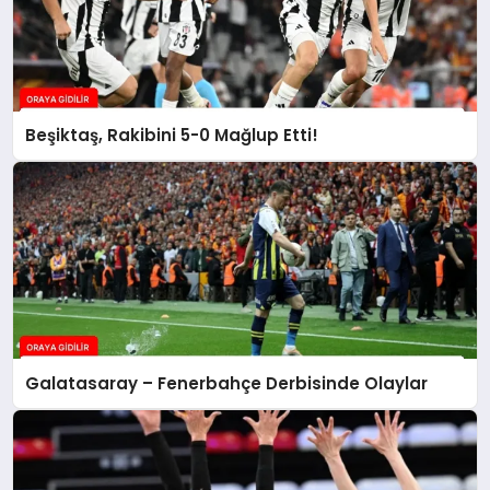
Beşiktaş, Rakibini 5-0 Mağlup Etti!
Galatasaray – Fenerbahçe Derbisinde Olaylar