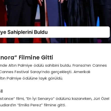
nora” Filmine Gitti
i’nde Altın Palmiye ödülü sahibini buldu. Fransa’nın Cannes
, Cannes Festival Sarayı’nda gerçekleşti. Amerikalı
tın Palmiye ödülüne layık görüldü.
ı
ance” filmi, “En İyi Senaryo” ödülünü kazanırken, Jüri Özel
ard’ın “Emilia Perez” filmine gitti.