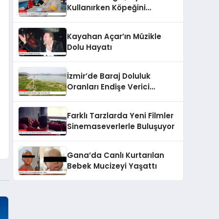
Kullanırken Köpeğini
Unutmadı!
Kayahan Açar’ın Müzikle
Dolu Hayatı
İzmir’de Baraj Doluluk
Oranları Endişe Verici
Seviyede
Farklı Tarzlarda Yeni Filmler
Sinemaseverlerle Buluşuyor
Gana’da Canlı Kurtarılan
Bebek Mucizeyi Yaşattı