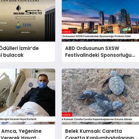
Ödülleri İzmir’de
ABD Ordusunun SXSW
ni bulacak
Festivalindeki Sponsorluğu
Protesto Edildi
a Amca, Yeğenine
Belek Kumsalı: Caretta
 Vererek Hayat
Caretta Kaplumbağalarının