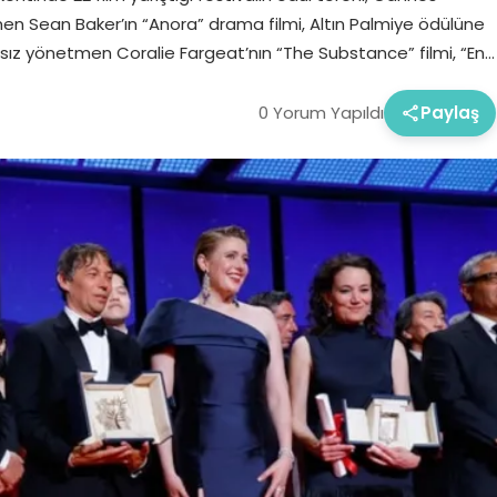
men Sean Baker’ın “Anora” drama filmi, Altın Palmiye ödülüne
ansız yönetmen Coralie Fargeat’nın “The Substance” filmi, “En…
0 Yorum Yapıldı
Paylaş