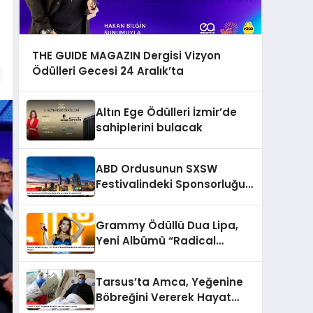
THE GUIDE MAGAZIN Dergisi Vizyon
Ödülleri Gecesi 24 Aralık’ta
Altın Ege Ödülleri İzmir’de
sahiplerini bulacak
ABD Ordusunun SXSW
Festivalindeki Sponsorluğu
Protesto Edildi
Grammy Ödüllü Dua Lipa,
Yeni Albümü “Radical
Optimism” İle Müzik
Dünyasına Geri Dönüyor
Tarsus’ta Amca, Yeğenine
Böbreğini Vererek Hayat
Kurtardı