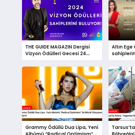
THE GUIDE MAGAZIN Dergisi
Altın Ege 
Vizyon Ödülleri Gecesi 24
sahipleri
Aralık’ta
Grammy Ödüllü Dua Lipa, Yeni
Tarsus’t
Albümü “Radical Optimism”
Böbreğini