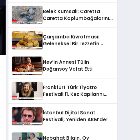
Belek Kumsalı: Caretta
Caretta Kaplumbağalarının
Koruma Altında
Çarşamba Kıvratması:
Geleneksel Bir Lezzetin
Hikayesi
Nev’in Annesi Tülin
Doğansoy Vefat Etti
Frankfurt Türk Tiyatro
Festivali 11. Kez Kapılarını
Açıyor
İstanbul Dijital Sanat
Festivali, Yeniden AKM’de!
Nebahat Bilgin, Oy