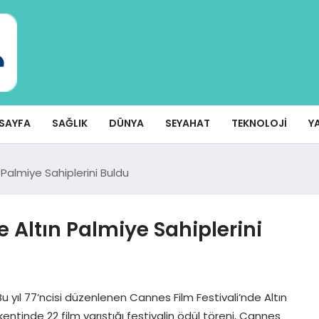
SAYFA
SAĞLIK
DÜNYA
SEYAHAT
TEKNOLOJI
Y
 Palmiye Sahiplerini Buldu
 Altın Palmiye Sahiplerini
Bu yıl 77’ncisi düzenlenen Cannes Film Festivali’nde Altın
entinde 22 film yarıştığı festivalin ödül töreni, Cannes