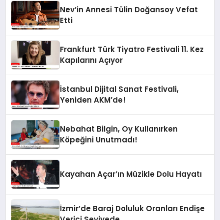
Nev’in Annesi Tülin Doğansoy Vefat
Etti
Frankfurt Türk Tiyatro Festivali 11. Kez
Kapılarını Açıyor
İstanbul Dijital Sanat Festivali,
Yeniden AKM’de!
Nebahat Bilgin, Oy Kullanırken
Köpeğini Unutmadı!
Kayahan Açar’ın Müzikle Dolu Hayatı
İzmir’de Baraj Doluluk Oranları Endişe
Verici Seviyede