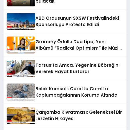
bulacak
ABD Ordusunun SXSW Festivalindeki
Sponsorluğu Protesto Edildi
Grammy Ödüllü Dua Lipa, Yeni
Albümü “Radical Optimism” İle Müzik
Dünyasına Geri Dönüyor
Tarsus’ta Amca, Yeğenine Böbreğini
Vererek Hayat Kurtardı
Belek Kumsalı: Caretta Caretta
Kaplumbağalarının Koruma Altında
Çarşamba Kıvratması: Geleneksel Bir
Lezzetin Hikayesi