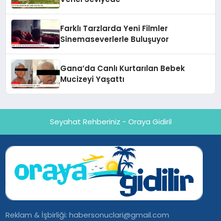
Farklı Tarzlarda Yeni Filmler
Sinemaseverlerle Buluşuyor
Gana’da Canlı Kurtarılan Bebek
Mucizeyi Yaşattı
Seyahat Rehberiniz - Oraya Gidiril
Reklam & İşbirliği:
habersonuclari@gmail.com