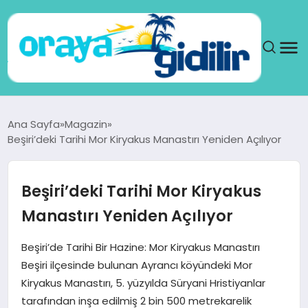
ANA SAYFA
Ana Sayfa
Magazin
Beşiri’deki Tarihi Mor Kiryakus Manastırı Yeniden Açılıyor
SAĞLIK
DÜNYA
Beşiri’deki Tarihi Mor Kiryakus
Manastırı Yeniden Açılıyor
SEYAHAT
Beşiri’de Tarihi Bir Hazine: Mor Kiryakus Manastırı
TEKNOLOJI
Beşiri ilçesinde bulunan Ayrancı köyündeki Mor
Kiryakus Manastırı, 5. yüzyılda Süryani Hristiyanlar
YAŞAM
tarafından inşa edilmiş 2 bin 500 metrekarelik