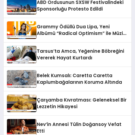
ABD Ordusunun SXSW Festivalindeki
Sponsorluğu Protesto Edildi
Grammy Ödüllü Dua Lipa, Yeni
Albümü “Radical Optimism” İle Müzik
Dünyasına Geri Dönüyor
Tarsus’ta Amca, Yeğenine Böbreğini
Vererek Hayat Kurtardı
Belek Kumsalı: Caretta Caretta
Kaplumbağalarının Koruma Altında
Çarşamba Kıvratması: Geleneksel Bir
Lezzetin Hikayesi
Nev’in Annesi Tülin Doğansoy Vefat
Etti