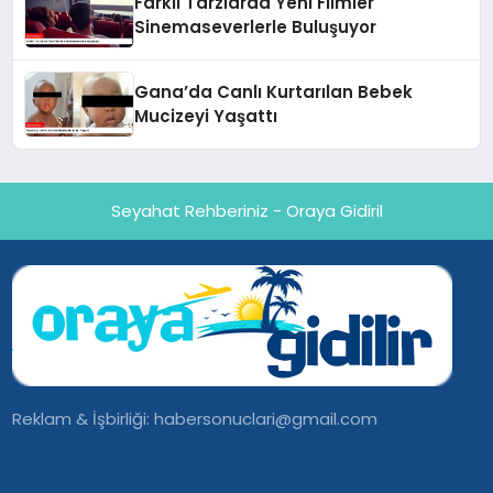
Farklı Tarzlarda Yeni Filmler
Sinemaseverlerle Buluşuyor
Gana’da Canlı Kurtarılan Bebek
Mucizeyi Yaşattı
Seyahat Rehberiniz - Oraya Gidiril
Reklam & İşbirliği:
habersonuclari@gmail.com