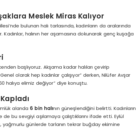
uşaklara Meslek Miras Kalıyor
llesi’nde bulunan halı tarlasında, kadınların da aralarında
. Kadınlar, halının her aşamasına dokunarak genç kuşağa
i
kenden başlıyoruz. Akşama kadar halıları çevirip
enel olarak hep kadınlar çalışıyor” derken, Nilüfer Avşar
0 halıya elimiz değiyor” diye konuştu.
 Kapladı
nümlük alanda
6 bin halı
nın güneşlendiğini belirtti. Kadınların
e bu sevgiyi aşılamaya çalıştıklarını ifade etti. Eylül
 yağmurlu günlerde tarlanın tekrar buğday ekimine