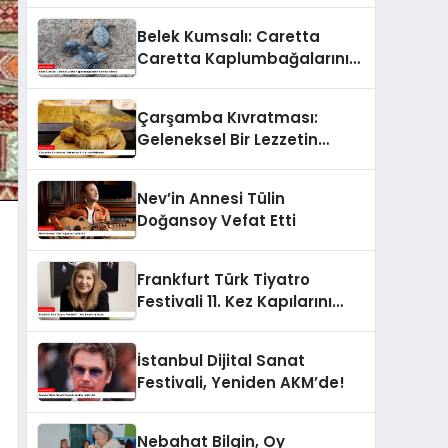
Belek Kumsalı: Caretta
Caretta Kaplumbağalarının
Koruma Altında
Çarşamba Kıvratması:
Geleneksel Bir Lezzetin
Hikayesi
Nev’in Annesi Tülin
Doğansoy Vefat Etti
Frankfurt Türk Tiyatro
Festivali 11. Kez Kapılarını
Açıyor
İstanbul Dijital Sanat
Festivali, Yeniden AKM’de!
Nebahat Bilgin, Oy