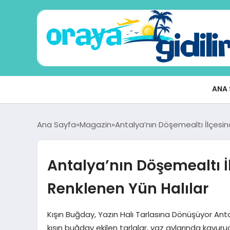
ANA 
Ana Sayfa
Magazin
Antalya’nın Döşemealtı İlçesi
Antalya’nın Döşemealtı 
Renklenen Yün Halılar
Kışın Buğday, Yazın Halı Tarlasına Dönüşüyor Anta
kışın buğday ekilen tarlalar, yaz aylarında kavuru