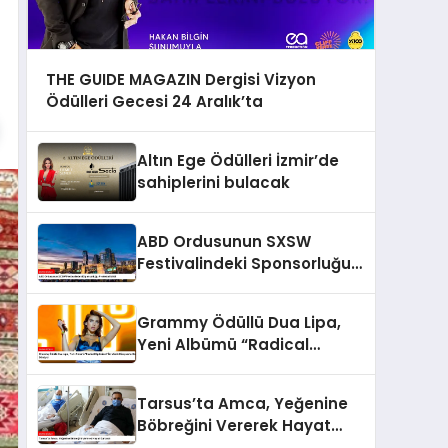
THE GUIDE MAGAZIN Dergisi Vizyon
Ödülleri Gecesi 24 Aralık’ta
Altın Ege Ödülleri İzmir’de
sahiplerini bulacak
ABD Ordusunun SXSW
Festivalindeki Sponsorluğu
Protesto Edildi
Grammy Ödüllü Dua Lipa,
Yeni Albümü “Radical
Optimism” İle Müzik
Dünyasına Geri Dönüyor
Tarsus’ta Amca, Yeğenine
Böbreğini Vererek Hayat
Kurtardı