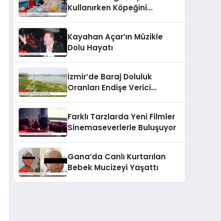
Kullanırken Köpeğini
Unutmadı!
Kayahan Açar’ın Müzikle
Dolu Hayatı
İzmir’de Baraj Doluluk
Oranları Endişe Verici
Seviyede
Farklı Tarzlarda Yeni Filmler
Sinemaseverlerle Buluşuyor
Gana’da Canlı Kurtarılan
Bebek Mucizeyi Yaşattı