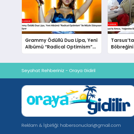
Grammy Ödüllü Dua Lipa, Yeni
Tarsus’t
Albümü “Radical Optimism”
Böbreğini
İle Müzik Dünyasına Geri
Kurtardı
Dönüyor
Seyahat Rehberiniz - Oraya Gidiril
Reklam & İşbirliği:
habersonuclari@gmail.com