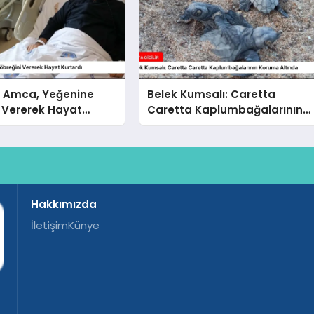
a Amca, Yeğenine
Belek Kumsalı: Caretta
 Vererek Hayat
Caretta Kaplumbağalarının
Koruma Altında
Hakkımızda
İletişim
Künye