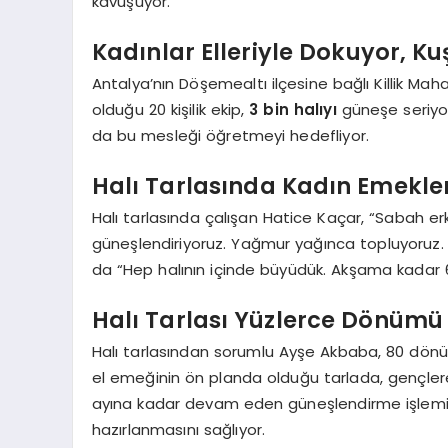
kavuşuyor.
Kadınlar Elleriyle Dokuyor, K
Antalya’nın Döşemealtı ilçesine bağlı Killik Maha
olduğu 20 kişilik ekip,
3 bin halıyı
güneşe seriyor
da bu mesleği öğretmeyi hedefliyor.
Halı Tarlasında Kadın Emekler
Halı tarlasında çalışan Hatice Kaçar, “Sabah er
güneşlendiriyoruz. Yağmur yağınca topluyoruz. G
da “Hep halının içinde büyüdük. Akşama kadar 6
Halı Tarlası Yüzlerce Dönümü
Halı tarlasından sorumlu Ayşe Akbaba, 80 dö
el emeğinin ön planda olduğu tarlada, gençlere d
ayına kadar devam eden güneşlendirme işlemi,
hazırlanmasını sağlıyor.