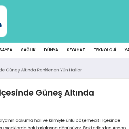
SAYFA
SAĞLIK
DÜNYA
SEYAHAT
TEKNOLOJI
Y
nde Güneş Altında Renklenen Yün Halılar
İlçesinde Güneş Altında
lya’nın dokuma halı ve kilimiyle ünlü Döşemealtı ilçesinde
cu sıcaklarda halı tarlalarına dönüşüyor. Bakterilerden Arınan