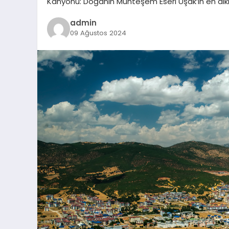
Kanyonu: Doğanın Muhteşem Eseri Uşak’ın en dikka
admin
09 Ağustos 2024