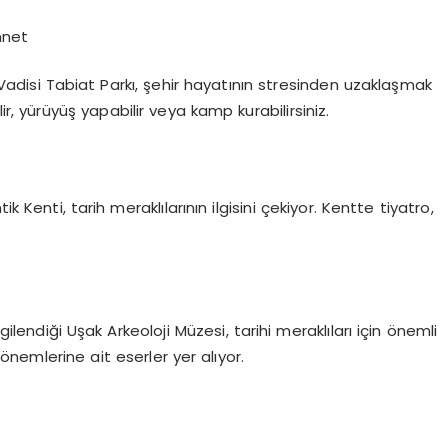
nnet
disi Tabiat Parkı, şehir hayatının stresinden uzaklaşmak
lir, yürüyüş yapabilir veya kamp kurabilirsiniz.
k Kenti, tarih meraklılarının ilgisini çekiyor. Kentte tiyatro,
ilendiği Uşak Arkeoloji Müzesi, tarihi meraklıları için önemli
nemlerine ait eserler yer alıyor.