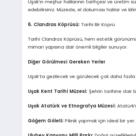
Uşak’ın meşhur halılarının tarihçesi ve üretim sür
edebilirsiniz. Müzede, el dokuması halılar ve kili
6. Clandras Köprüsü:
Tarihi Bir Köprü
Tarihi Clandras Köprüsü, hem estetik görünümü
mimari yapısına dair önemli bilgiler sunuyor.
Diğer Görülmesi Gereken Yerler
Uşak’ta gezilecek ve görülecek çok daha fazla y
Uşak Kent Tarihi Müzesi:
Şehrin tarihine dair b
Uşak Atatürk ve Etnografya Müzesi:
Atatürk’ü
Göğem Göleti:
Piknik yapmak için ideal bir yer.
Ulubey Kanyonu Milli Parkı:
Doğal güzellikleriy