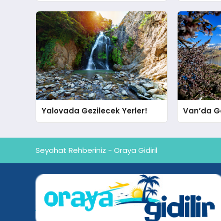
Yalovada Gezilecek Yerler!
Van’da Ge
Seyahat Rehberiniz - Oraya Gidiril