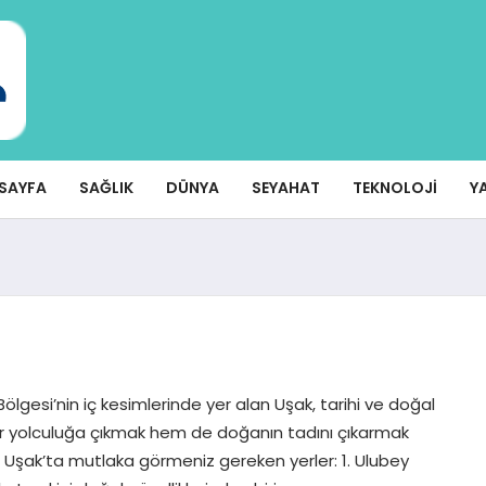
SAYFA
SAĞLIK
DÜNYA
SEYAHAT
TEKNOLOJI
Y
Bölgesi’nin iç kesimlerinde yer alan Uşak, tarihi ve doğal
hi bir yolculuğa çıkmak hem de doğanın tadını çıkarmak
 Uşak’ta mutlaka görmeniz gereken yerler: 1. Ulubey