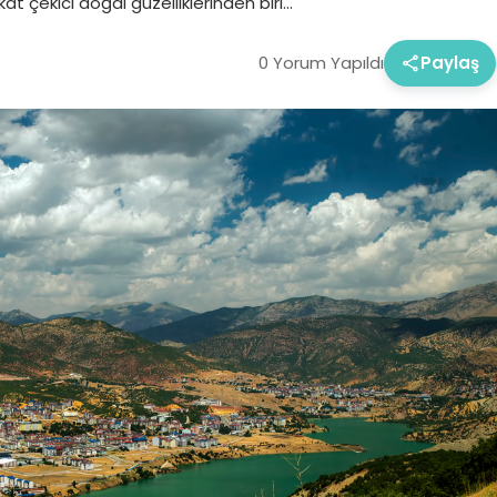
t çekici doğal güzelliklerinden biri…
0 Yorum Yapıldı
Paylaş