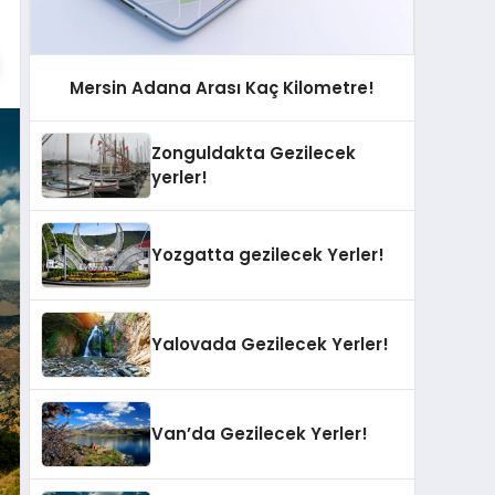
Mersin Adana Arası Kaç Kilometre!
Zonguldakta Gezilecek
yerler!
Yozgatta gezilecek Yerler!
Yalovada Gezilecek Yerler!
Van’da Gezilecek Yerler!