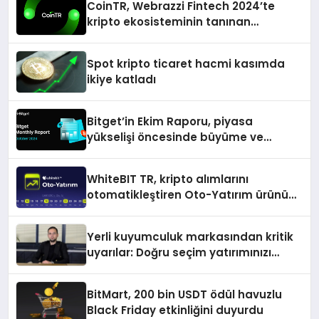
CoinTR, Webrazzi Fintech 2024’te
kripto ekosisteminin tanınan
isimlerini ağırlayacak
Spot kripto ticaret hacmi kasımda
ikiye katladı
Bitget’in Ekim Raporu, piyasa
yükselişi öncesinde büyüme ve
inovasyon gösteriyor
WhiteBIT TR, kripto alımlarını
otomatikleştiren Oto-Yatırım ürününü
duyurdu
Yerli kuyumculuk markasından kritik
uyarılar: Doğru seçim yatırımınızı
şekillendirir
BitMart, 200 bin USDT ödül havuzlu
Black Friday etkinliğini duyurdu