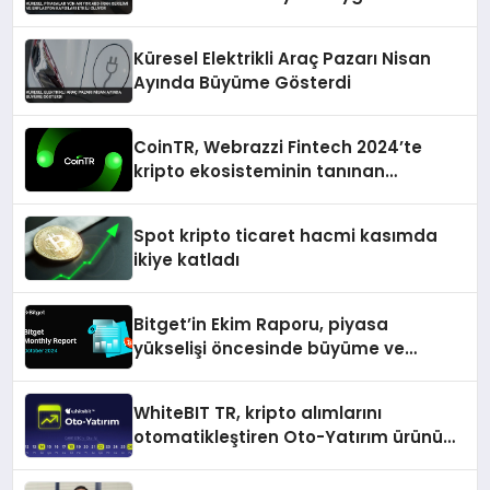
Oluyor
Küresel Elektrikli Araç Pazarı Nisan
Ayında Büyüme Gösterdi
CoinTR, Webrazzi Fintech 2024’te
kripto ekosisteminin tanınan
isimlerini ağırlayacak
Spot kripto ticaret hacmi kasımda
ikiye katladı
Bitget’in Ekim Raporu, piyasa
yükselişi öncesinde büyüme ve
inovasyon gösteriyor
WhiteBIT TR, kripto alımlarını
otomatikleştiren Oto-Yatırım ürününü
duyurdu