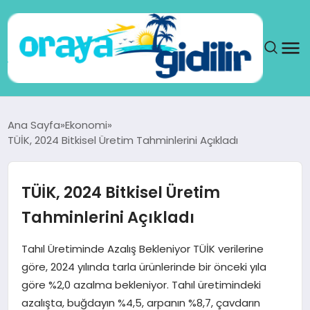
ANA SAYFA
Ana Sayfa
Ekonomi
TÜİK, 2024 Bitkisel Üretim Tahminlerini Açıkladı
SAĞLIK
DÜNYA
TÜİK, 2024 Bitkisel Üretim
Tahminlerini Açıkladı
SEYAHAT
Tahıl Üretiminde Azalış Bekleniyor TÜİK verilerine
TEKNOLOJI
göre, 2024 yılında tarla ürünlerinde bir önceki yıla
göre %2,0 azalma bekleniyor. Tahıl üretimindeki
YAŞAM
azalışta, buğdayın %4,5, arpanın %8,7, çavdarın