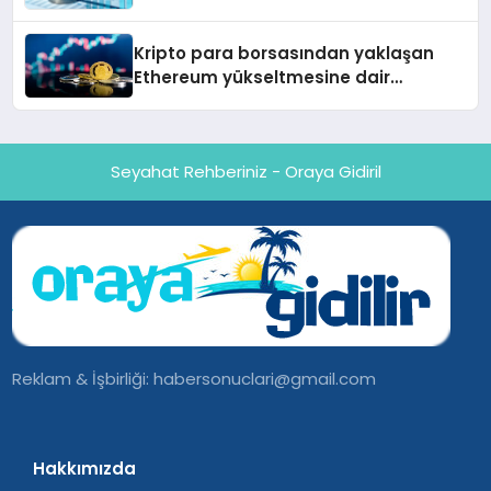
Kripto para borsasından yaklaşan
Ethereum yükseltmesine dair
değerlendirme
Seyahat Rehberiniz - Oraya Gidiril
Reklam & İşbirliği:
habersonuclari@gmail.com
Hakkımızda