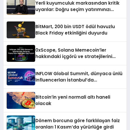
Yerli kuyumculuk markasından kritik
uyarılar: Doğru seçim yatırımınızı
şekillendirir
BitMart, 200 bin USDT ödül havuzlu
Black Friday etkinliğini duyurdu
0xScope, Solana Memecoin’ler
hakkındaki içgörü ve stratejilerini
açıkladı
INFLOW Global Summit, dünyaca ünlü
Influencerları İstanbul’da
buluşturuyor
Bitcoin’in yeni normali altı haneli
olacak
Dönem borcuna göre farklılaşan faiz
oranları 1 Kasım’da yürürlüğe girdi