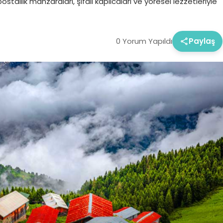
stallık manzaraları, şifalı kaplıcaları ve yöresel lezzetleriyle
0 Yorum Yapıldı
Paylaş