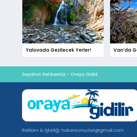
Yalovada Gezilecek Yerler!
Van’da Ge
Seyahat Rehberiniz - Oraya Gidiril
Reklam & İşbirliği:
habersonuclari@gmail.com