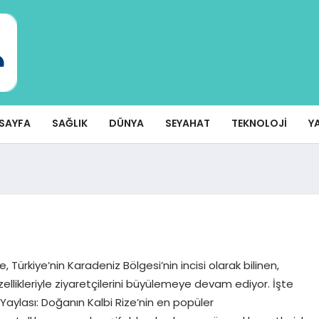
SAYFA
SAĞLIK
DÜNYA
SEYAHAT
TEKNOLOJI
Y
, Türkiye’nin Karadeniz Bölgesi’nin incisi olarak bilinen,
zellikleriyle ziyaretçilerini büyülemeye devam ediyor. İşte
aylası: Doğanın Kalbi Rize’nin en popüler