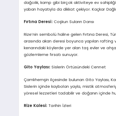
dağcılık, kamp gibi birçok aktiviteye ev sahipl
yaban hayatıyla da dikkat çekiyor. Kaçkar Dağlar
Fırtına Deresi:
Coşkun Suların Dansı
Rize’nin sembolü haline gelen Fırtına Deresi, Tür
arasında akan deresi boyunca yapılan rafting ve 
kenarındaki köylerde yer alan taş evler ve ahşa
gözlemleme fırsatı sunuyor.
Gito Yaylası:
Sislerin Örtüsündeki Cennet
Çamlıhemşin ilçesinde bulunan Gito Yaylası, Kara
Sislerin içinde kaybolan yayla, mistik atmosferiy
yöresel lezzetleri tadabilir ve doğanın içinde huz
Rize Kalesi:
Tarihin İzleri