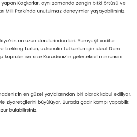
iği yapan Kaçkarlar, aynı zamanda zengin bitki örtüsü ve
ı Milli Parkı’nda unutulmaz deneyimler yaşayabilirsiniz.
kiye’nin en uzun derelerinden biri. Yemyeşil vadiler
trekking turları, adrenalin tutkunları için ideal. Dere
p köprüler ise size Karadeniz’in geleneksel mimarisini
deniz’in en güzel yaylalarından biri olarak kabul ediliyor.
le ziyaretçilerini büyülüyor. Burada çadır kampı yapabilir,
ur bulabilirsiniz.