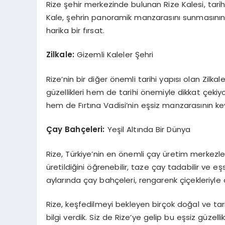
Rize şehir merkezinde bulunan Rize Kalesi, tarihi
Kale, şehrin panoramik manzarasını sunmasının 
harika bir fırsat.
Zilkale:
Gizemli Kaleler Şehri
Rize’nin bir diğer önemli tarihi yapısı olan Zilka
güzellikleri hem de tarihi önemiyle dikkat çekiyor
hem de Fırtına Vadisi’nin eşsiz manzarasının keyfi
Çay Bahçeleri:
Yeşil Altında Bir Dünya
Rize, Türkiye’nin en önemli çay üretim merkezler
üretildiğini öğrenebilir, taze çay tadabilir ve eşs
aylarında çay bahçeleri, rengarenk çiçekleriyle 
Rize, keşfedilmeyi bekleyen birçok doğal ve tar
bilgi verdik. Siz de Rize’ye gelip bu eşsiz güzell