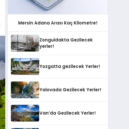
Mersin Adana Arası Kaç Kilometre!
Zonguldakta Gezilecek
yerler!
Yozgatta gezilecek Yerler!
Yalovada Gezilecek Yerler!
Van’da Gezilecek Yerler!