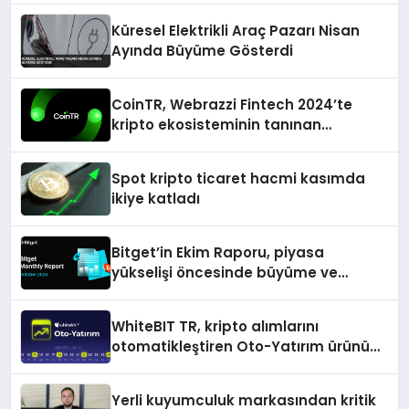
Küresel Elektrikli Araç Pazarı Nisan
Ayında Büyüme Gösterdi
CoinTR, Webrazzi Fintech 2024’te
kripto ekosisteminin tanınan
isimlerini ağırlayacak
Spot kripto ticaret hacmi kasımda
ikiye katladı
Bitget’in Ekim Raporu, piyasa
yükselişi öncesinde büyüme ve
inovasyon gösteriyor
WhiteBIT TR, kripto alımlarını
otomatikleştiren Oto-Yatırım ürününü
duyurdu
Yerli kuyumculuk markasından kritik