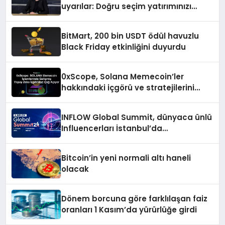
uyarılar: Doğru seçim yatırımınızı
şekillendirir
BitMart, 200 bin USDT ödül havuzlu
Black Friday etkinliğini duyurdu
0xScope, Solana Memecoin’ler
hakkındaki içgörü ve stratejilerini
açıkladı
INFLOW Global Summit, dünyaca ünlü
Influencerları İstanbul’da
buluşturuyor
Bitcoin’in yeni normali altı haneli
olacak
Dönem borcuna göre farklılaşan faiz
oranları 1 Kasım’da yürürlüğe girdi