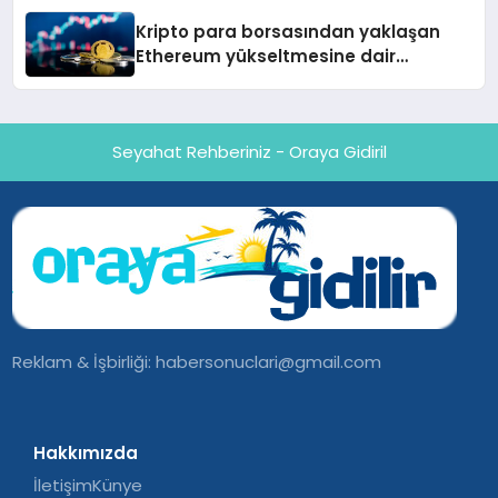
Kripto para borsasından yaklaşan
Ethereum yükseltmesine dair
değerlendirme
Seyahat Rehberiniz - Oraya Gidiril
Reklam & İşbirliği:
habersonuclari@gmail.com
Hakkımızda
İletişim
Künye