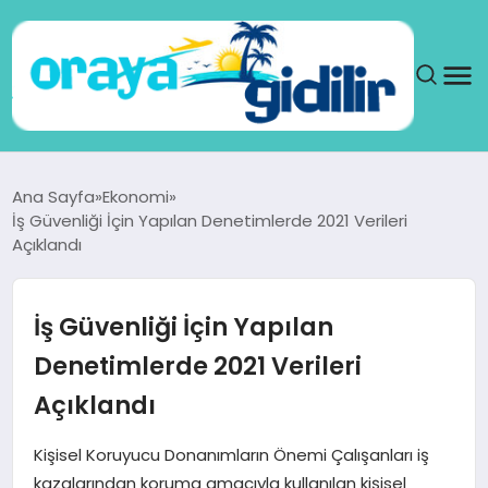
ANA SAYFA
Ana Sayfa
Ekonomi
İş Güvenliği İçin Yapılan Denetimlerde 2021 Verileri
SAĞLIK
Açıklandı
DÜNYA
İş Güvenliği İçin Yapılan
SEYAHAT
Denetimlerde 2021 Verileri
Açıklandı
TEKNOLOJI
Kişisel Koruyucu Donanımların Önemi Çalışanları iş
YAŞAM
kazalarından koruma amacıyla kullanılan kişisel