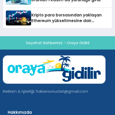
Kripto para borsasından yaklaşan
Ethereum yükseltmesine dair
değerlendirme
Seyahat Rehberiniz - Oraya Gidiril
Reklam & İşbirliği:
habersonuclari@gmail.com
Hakkımızda