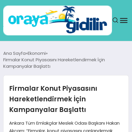
ANA SAYFA
Ana Sayfa
Ekonomi
Firmalar Konut Piyasasını Hareketlendirmek İçin
SAĞLIK
Kampanyalar Başlattı
DÜNYA
Firmalar Konut Piyasasını
SEYAHAT
Hareketlendirmek İçin
Kampanyalar Başlattı
TEKNOLOJI
Ankara Tüm Emlakçılar Meslek Odası Başkanı Hakan
YAŞAM
Akçam: “Firmalar, konut piyasasını canlandırmak