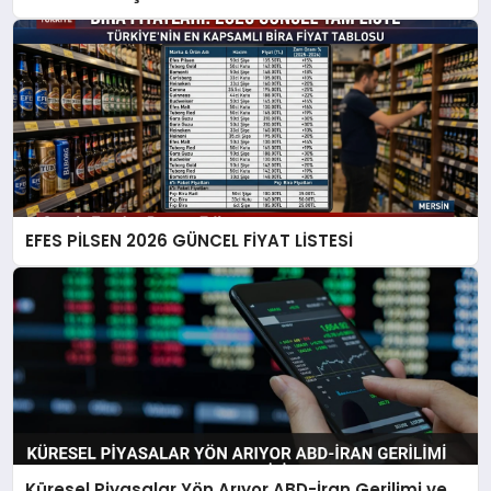
EFES PİLSEN 2026 GÜNCEL FİYAT LİSTESİ
Küresel Piyasalar Yön Arıyor ABD-İran Gerilimi ve