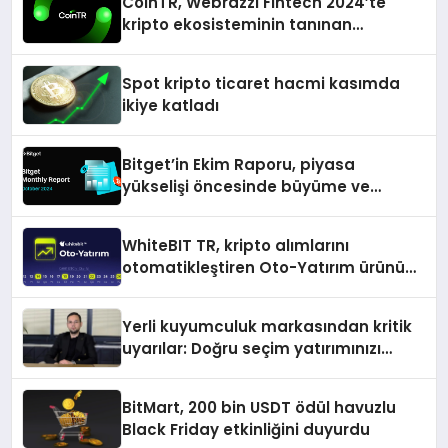
CoinTR, Webrazzi Fintech 2024’te
kripto ekosisteminin tanınan
isimlerini ağırlayacak
Spot kripto ticaret hacmi kasımda
ikiye katladı
Bitget’in Ekim Raporu, piyasa
yükselişi öncesinde büyüme ve
inovasyon gösteriyor
WhiteBIT TR, kripto alımlarını
otomatikleştiren Oto-Yatırım ürününü
duyurdu
Yerli kuyumculuk markasından kritik
uyarılar: Doğru seçim yatırımınızı
şekillendirir
BitMart, 200 bin USDT ödül havuzlu
Black Friday etkinliğini duyurdu