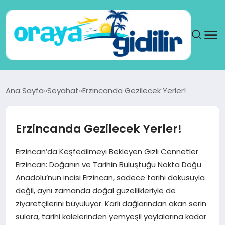
ANA SAYFA
Ana Sayfa
Seyahat
Erzincanda Gezilecek Yerler!
SAĞLIK
Erzincanda Gezilecek Yerler!
DÜNYA
Erzincan’da Keşfedilmeyi Bekleyen Gizli Cennetler
SEYAHAT
Erzincan: Doğanın ve Tarihin Buluştuğu Nokta Doğu
Anadolu’nun incisi Erzincan, sadece tarihi dokusuyla
TEKNOLOJI
değil, aynı zamanda doğal güzellikleriyle de
ziyaretçilerini büyülüyor. Karlı dağlarından akan serin
YAŞAM
sulara, tarihi kalelerinden yemyeşil yaylalarına kadar