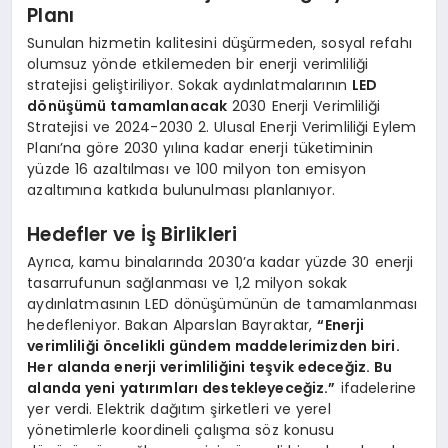
Planı
Sunulan hizmetin kalitesini düşürmeden, sosyal refahı
olumsuz yönde etkilemeden bir enerji verimliliği
stratejisi geliştiriliyor. Sokak aydınlatmalarının
LED
dönüşümü tamamlanacak
2030 Enerji Verimliliği
Stratejisi ve 2024-2030 2. Ulusal Enerji Verimliliği Eylem
Planı’na göre 2030 yılına kadar enerji tüketiminin
yüzde 16 azaltılması ve 100 milyon ton emisyon
azaltımına katkıda bulunulması planlanıyor.
Hedefler ve İş Birlikleri
Ayrıca, kamu binalarında 2030’a kadar yüzde 30 enerji
tasarrufunun sağlanması ve 1,2 milyon sokak
aydınlatmasının LED dönüşümünün de tamamlanması
hedefleniyor. Bakan Alparslan Bayraktar,
“Enerji
verimliliği öncelikli gündem maddelerimizden biri.
Her alanda enerji verimliliğini teşvik edeceğiz. Bu
alanda yeni yatırımları destekleyeceğiz.”
ifadelerine
yer verdi. Elektrik dağıtım şirketleri ve yerel
yönetimlerle koordineli çalışma söz konusu