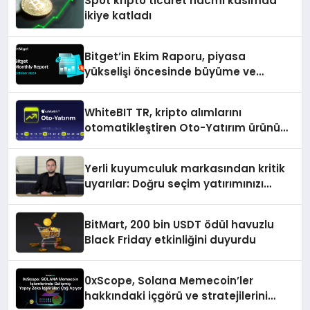
Spot kripto ticaret hacmi kasımda
ikiye katladı
Bitget’in Ekim Raporu, piyasa
yükselişi öncesinde büyüme ve
inovasyon gösteriyor
WhiteBIT TR, kripto alımlarını
otomatikleştiren Oto-Yatırım ürününü
duyurdu
Yerli kuyumculuk markasından kritik
uyarılar: Doğru seçim yatırımınızı
şekillendirir
BitMart, 200 bin USDT ödül havuzlu
Black Friday etkinliğini duyurdu
0xScope, Solana Memecoin’ler
hakkındaki içgörü ve stratejilerini