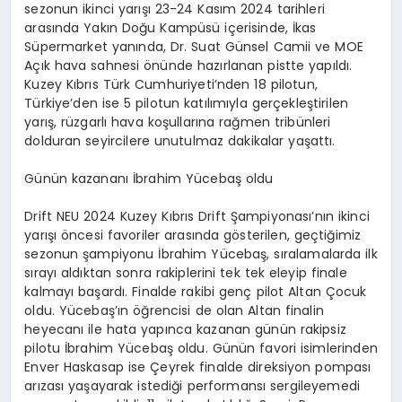
sezonun ikinci yarışı 23-24 Kasım 2024 tarihleri
arasında Yakın Doğu Kampüsü içerisinde, İkas
Süpermarket yanında, Dr. Suat Günsel Camii ve MOE
Açık hava sahnesi önünde hazırlanan pistte yapıldı.
Kuzey Kıbrıs Türk Cumhuriyeti’nden 18 pilotun,
Türkiye’den ise 5 pilotun katılımıyla gerçekleştirilen
yarış, rüzgarlı hava koşullarına rağmen tribünleri
dolduran seyircilere unutulmaz dakikalar yaşattı.
Günün kazananı İbrahim Yücebaş oldu
Drift NEU 2024 Kuzey Kıbrıs Drift Şampiyonası’nın ikinci
yarışı öncesi favoriler arasında gösterilen, geçtiğimiz
sezonun şampiyonu İbrahim Yücebaş, sıralamalarda ilk
sırayı aldıktan sonra rakiplerini tek tek eleyip finale
kalmayı başardı. Finalde rakibi genç pilot Altan Çocuk
oldu. Yücebaş’ın öğrencisi de olan Altan finalin
heyecanı ile hata yapınca kazanan günün rakipsiz
pilotu İbrahim Yücebaş oldu. Günün favori isimlerinden
Enver Haskasap ise Çeyrek finalde direksiyon pompası
arızası yaşayarak istediği performansı sergileyemedi