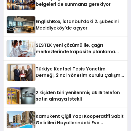
belgeleri de sunmanız gerekiyor
EnglishBox, İstanbul’daki 2. şubesini
Mecidiyeköy’de açıyor
SESTEK yeni çözümü ile, çağrı
merkezlerinde kapasite planlama
verimliliğini 4 kat artırıyor
Türkiye Kentsel Tesis Yönetim
Derneği, 2’nci Yönetim Kurulu Çalışma
Kampı düzenlendi
2 kişiden biri yenilenmiş akıllı telefon
satın almaya istekli
Kamukent Çiğli Yapı Kooperatifi Sabit
Gelirlileri Hayallerindeki Eve
Kavuşturacak