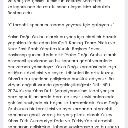
ve yarıştan çekildi. 11 pilotun katıldığı Semi-Pro
kategorisinde de mutlu sona ulaşan isim Abdullah
Bostan oldu.
“Otomobil sporlarını tabana yaymak için çalışıyoruz”
Yakın Doğu Grubu olarak bu yarış için ciddi bir hazırlık
yaptıkları ifade eden NeuDrift Racing Team Pilotu ve
Near East Bank Yönetim Kurulu Başkanı Enver
Haskasap şunları ifade etti: “Yakın Doğu Grubu olarak
otomobil sporlarına ve bu sporlara gönül verenlerin
her zaman yanındayız. Yakın Doğu kampüsünde inşa
ettiğimiz özel pist ve seyirci tribünleri ile artık Kuzey
Kıbrıs’ta bu sporların gelişimine öncülük ediyoruz. Bu
vizyon doğrultusunda gerçekleştirdiğimiz Drift NEU
2024 Kuzey Kıbrıs Drift Şampiyonası’nın ikinci yarışını
hem sportif anlamda hem de seyir zevki anlamında
çok üst seviyede bir başarı ile tamamladık. Yakın Doğu
Grubunun bir temsilcisi ve aynı zamanda otomobil
sporlarına gönül vermiş bir yarış pilotu olarak Kuzey
Kıbrıs Türk Cumhuriyeti’nde ve Türkiye’de otomobil
sporlarının gelişimine, tabana yayılmasına ve bu spora