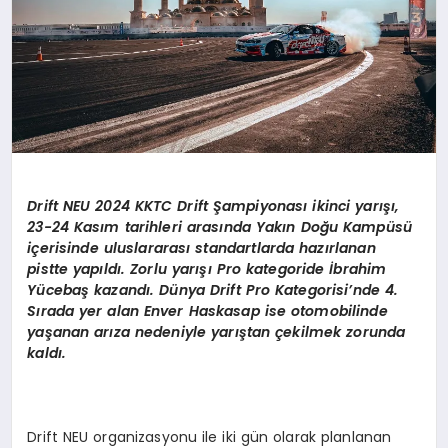
Drift NEU 2024 KKTC Drift
Şampiyonası ikinci yarışı,
23-24 Kasım tarihleri arasında Yakı
n Do
ğ
u Kamp
üsü
içerisinde uluslararası standartlarda hazırlanan
pistte yapıldı. Zorlu yarışı Pro kategoride İbrahim
Yü
ceba
ş kazandı. Dünya Drift Pro Kategorisi
’
nde 4.
Sırada yer alan Enver Haskasap ise otomobilinde
yaşanan arıza nedeniyle yarıştan çekilmek zorunda
kaldı.
Drift NEU organizasyonu ile iki gün olarak planlanan