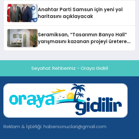
Anahtar Parti Samsun için yeni yol
haritasını açıklayacak
Seramiksan, “Tasarımın Banyo Hali”
yarışmasını kazanan projeyi üreterek
UNICERA’da sergiledi
Seyahat Rehberiniz - Oraya Gidiril
Reklam & İşbirliği:
habersonuclari@gmail.com