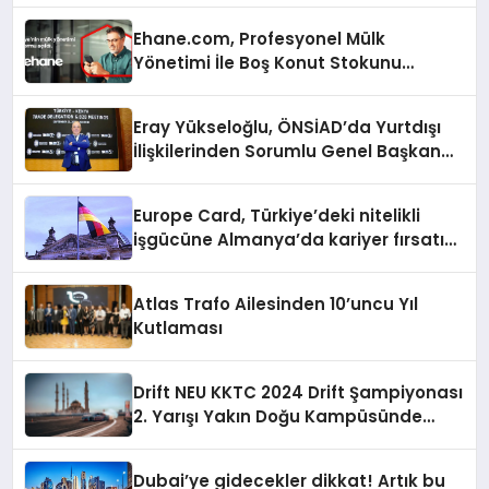
Ehane.com, Profesyonel Mülk
Yönetimi İle Boş Konut Stokunu
Eritecek
Eray Yükseloğlu, ÖNSİAD’da Yurtdışı
İlişkilerinden Sorumlu Genel Başkan
Yardımcısı Oldu
Europe Card, Türkiye’deki nitelikli
işgücüne Almanya’da kariyer fırsatı
sununuyor
Atlas Trafo Ailesinden 10’uncu Yıl
Kutlaması
Drift NEU KKTC 2024 Drift Şampiyonası
2. Yarışı Yakın Doğu Kampüsünde
Gerçekleştirildi
Dubai’ye gidecekler dikkat! Artık bu