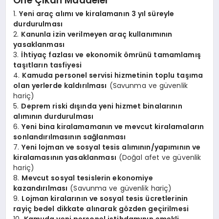
Öne Çıkan Maddeler
1.
Yeni araç alımı ve kiralamanın 3 yıl süreyle
durdurulması
2.
Kanunla izin verilmeyen araç kullanımının
yasaklanması
3.
İhtiyaç fazlası ve ekonomik ömrünü tamamlamış
taşıtların tasfiyesi
4.
Kamuda personel servisi hizmetinin toplu taşıma
olan yerlerde kaldırılması
(Savunma ve güvenlik
hariç)
5.
Deprem riski dışında yeni hizmet binalarının
alımının durdurulması
6.
Yeni bina kiralamamanın ve mevcut kiralamaların
sonlandırılmasının sağlanması
7.
Yeni lojman ve sosyal tesis alımının/yapımının ve
kiralamasının yasaklanması
(Doğal afet ve güvenlik
hariç)
8.
Mevcut sosyal tesislerin ekonomiye
kazandırılması
(Savunma ve güvenlik hariç)
9.
Lojman kiralarının ve sosyal tesis ücretlerinin
rayiç bedel dikkate alınarak gözden geçirilmesi
10.
Kamuda yeni personel istihdamının emekli