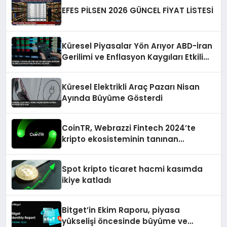
EFES PİLSEN 2026 GÜNCEL FİYAT LİSTESİ
Küresel Piyasalar Yön Arıyor ABD-İran
Gerilimi ve Enflasyon Kaygıları Etkili
Oluyor
Küresel Elektrikli Araç Pazarı Nisan
Ayında Büyüme Gösterdi
CoinTR, Webrazzi Fintech 2024’te
kripto ekosisteminin tanınan
isimlerini ağırlayacak
Spot kripto ticaret hacmi kasımda
ikiye katladı
Bitget’in Ekim Raporu, piyasa
yükselişi öncesinde büyüme ve