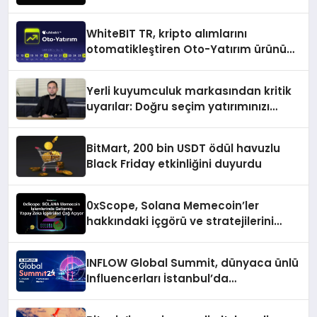
inovasyon gösteriyor
WhiteBIT TR, kripto alımlarını
otomatikleştiren Oto-Yatırım ürününü
duyurdu
Yerli kuyumculuk markasından kritik
uyarılar: Doğru seçim yatırımınızı
şekillendirir
BitMart, 200 bin USDT ödül havuzlu
Black Friday etkinliğini duyurdu
0xScope, Solana Memecoin’ler
hakkındaki içgörü ve stratejilerini
açıkladı
INFLOW Global Summit, dünyaca ünlü
Influencerları İstanbul’da
buluşturuyor