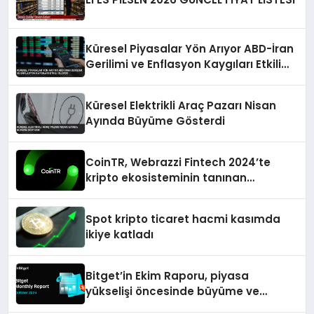
Küresel Piyasalar Yön Arıyor ABD-İran
Gerilimi ve Enflasyon Kaygıları Etkili
Oluyor
Küresel Elektrikli Araç Pazarı Nisan
Ayında Büyüme Gösterdi
CoinTR, Webrazzi Fintech 2024’te
kripto ekosisteminin tanınan
isimlerini ağırlayacak
Spot kripto ticaret hacmi kasımda
ikiye katladı
Bitget’in Ekim Raporu, piyasa
yükselişi öncesinde büyüme ve
inovasyon gösteriyor