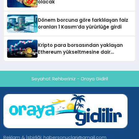
olacak
Dönem borcuna göre farklılaşan faiz
oranları 1 Kasım’da yürürlüğe girdi
Kripto para borsasından yaklaşan
Ethereum yükseltmesine dair
değerlendirme
Seyahat Rehberiniz - Oraya Gidiril
Reklam & İşbirliği:
habersonuclari@gmail.com