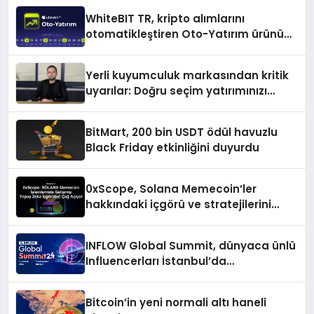
WhiteBIT TR, kripto alımlarını
otomatikleştiren Oto-Yatırım ürününü
duyurdu
Yerli kuyumculuk markasından kritik
uyarılar: Doğru seçim yatırımınızı
şekillendirir
BitMart, 200 bin USDT ödül havuzlu
Black Friday etkinliğini duyurdu
0xScope, Solana Memecoin’ler
hakkındaki içgörü ve stratejilerini
açıkladı
INFLOW Global Summit, dünyaca ünlü
Influencerları İstanbul’da
buluşturuyor
Bitcoin’in yeni normali altı haneli