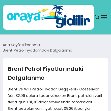
ANA SAYFA
Ana Sayfa
Ekonomi
Brent Petrol Fiyatlarındaki Dalgalanma
SAĞLIK
DÜNYA
Brent Petrol Fiyatlarındaki
Dalgalanma
SEYAHAT
Brent ve WTI Petrol Fiyatları Değişkenlik Gösteriyor
TEKNOLOJI
Dün 82,96 dolara kadar yükselen Brent petrolün varil
fiyatı, günü 81,36 dolar seviyesinde tamamladı.
YAŞAM
Brent petrolün varil fiyatı, saat 09.26 itibarıyla