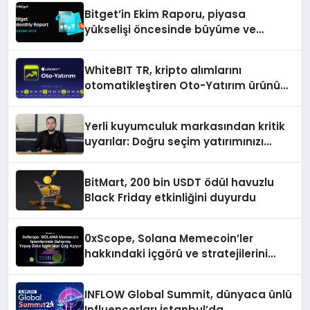
Bitget’in Ekim Raporu, piyasa
yükselişi öncesinde büyüme ve
inovasyon gösteriyor
WhiteBIT TR, kripto alımlarını
otomatikleştiren Oto-Yatırım ürününü
duyurdu
Yerli kuyumculuk markasından kritik
uyarılar: Doğru seçim yatırımınızı
şekillendirir
BitMart, 200 bin USDT ödül havuzlu
Black Friday etkinliğini duyurdu
0xScope, Solana Memecoin’ler
hakkındaki içgörü ve stratejilerini
açıkladı
INFLOW Global Summit, dünyaca ünlü
Influencerları İstanbul’da