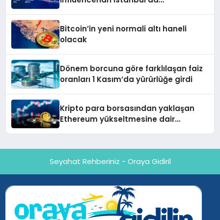
buluşturuyor
Bitcoin’in yeni normali altı haneli
olacak
Dönem borcuna göre farklılaşan faiz
oranları 1 Kasım’da yürürlüğe girdi
Kripto para borsasından yaklaşan
Ethereum yükseltmesine dair
değerlendirme
Seyahat Rehberiniz - Oraya Gidiril