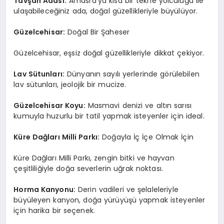
Tavşan Adası:
Amasra’ya kısa bir tekne yolculuğu ile
ulaşabileceğiniz ada, doğal güzellikleriyle büyülüyor.
Güzelcehisar:
Doğal Bir Şaheser
Güzelcehisar, eşsiz doğal güzellikleriyle dikkat çekiyor.
Lav Sütunları:
Dünyanın sayılı yerlerinde görülebilen
lav sütunları, jeolojik bir mucize.
Güzelcehisar Koyu:
Masmavi denizi ve altın sarısı
kumuyla huzurlu bir tatil yapmak isteyenler için ideal.
Küre Dağları Milli Parkı:
Doğayla İç İçe Olmak İçin
Küre Dağları Milli Parkı, zengin bitki ve hayvan
çeşitliliğiyle doğa severlerin uğrak noktası.
Horma Kanyonu:
Derin vadileri ve şelaleleriyle
büyüleyen kanyon, doğa yürüyüşü yapmak isteyenler
için harika bir seçenek.