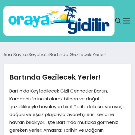
ANA SAYFA
Ana Sayfa
Seyahat
Bartında Gezilecek Yerler!
SAĞLIK
Bartında Gezilecek Yerler!
DÜNYA
Bartın’da Keşfedilecek Gizli Cennetler Bartın,
SEYAHAT
Karadeniz’in incisi olarak bilinen ve doğal
güzellikleriyle büyüleyen bir il. Tarihi dokusu, yemyeşil
TEKNOLOJI
doğası ve eşsiz plajlarıyla ziyaretçilerini kendine
hayran bırakıyor. İşte Bartın’da mutlaka görmeniz
YAŞAM
gereken yerler: Amasra: Tarihin ve Doğanın