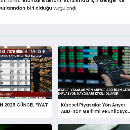
 Komitenin,
finansal istikrarın korunması için dengeli ve
urlarından biri olduğu
vurgulandı.
EN 2026 GÜNCEL FİYAT
Küresel Piyasalar Yön Arıyor
ABD-İran Gerilimi ve Enflasyo
Kaygıları Etkili Oluyor