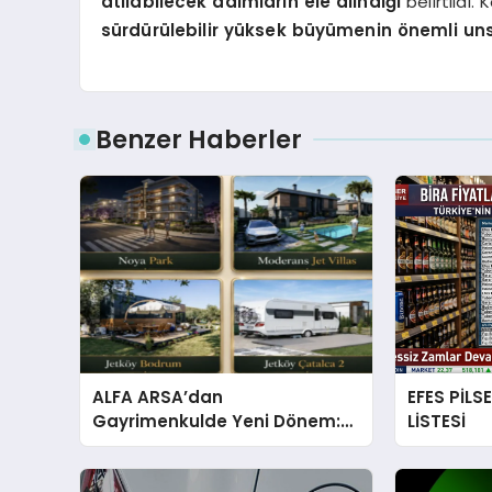
atılabilecek adımların ele alındığı
belirtildi.
sürdürülebilir yüksek büyümenin önemli uns
Benzer Haberler
ALFA ARSA’dan
EFES PİLS
Gayrimenkulde Yeni Dönem:
LİSTESİ
Premium Yaşam ve Yatırım
Fırsatları Bir Arada