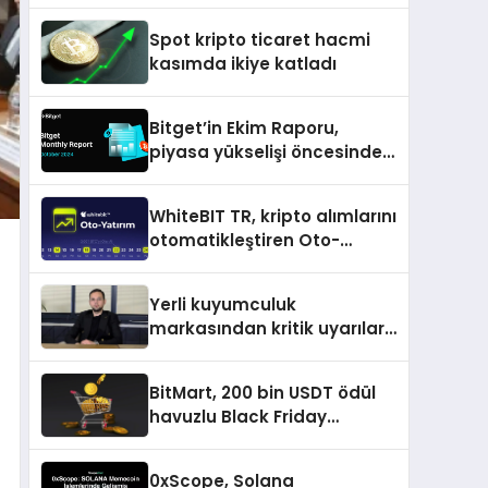
ağırlayacak
Spot kripto ticaret hacmi
kasımda ikiye katladı
Bitget’in Ekim Raporu,
piyasa yükselişi öncesinde
büyüme ve inovasyon
gösteriyor
WhiteBIT TR, kripto alımlarını
otomatikleştiren Oto-
Yatırım ürününü duyurdu
Yerli kuyumculuk
markasından kritik uyarılar:
Doğru seçim yatırımınızı
şekillendirir
BitMart, 200 bin USDT ödül
havuzlu Black Friday
etkinliğini duyurdu
0xScope, Solana