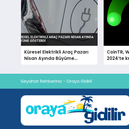
Küresel Elektrikli Araç Pazarı
CoinTR, W
Nisan Ayında Büyüme
2024’te k
Gösterdi
tanınan i
Seyahat Rehberiniz - Oraya Gidiril