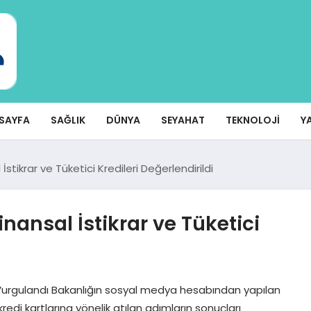
SAYFA
SAĞLIK
DÜNYA
SEYAHAT
TEKNOLOJI
Y
İstikrar ve Tüketici Kredileri Değerlendirildi
nansal İstikrar ve Tüketici
i Vurgulandı Bakanlığın sosyal medya hesabından yapılan
kredi kartlarına yönelik atılan adımların sonuçları