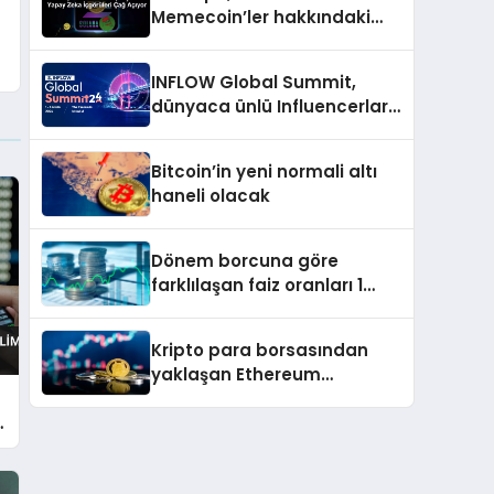
Memecoin’ler hakkındaki
içgörü ve stratejilerini
açıkladı
INFLOW Global Summit,
dünyaca ünlü Influencerları
İstanbul’da buluşturuyor
Bitcoin’in yeni normali altı
haneli olacak
Dönem borcuna göre
farklılaşan faiz oranları 1
Kasım’da yürürlüğe girdi
Kripto para borsasından
yaklaşan Ethereum
yükseltmesine dair
n
değerlendirme