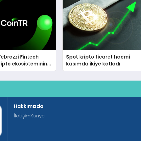
ebrazzi Fintech
Spot kripto ticaret hacmi
ripto ekosisteminin
kasımda ikiye katladı
simlerini ağırlayacak
Hakkımızda
İletişim
Künye