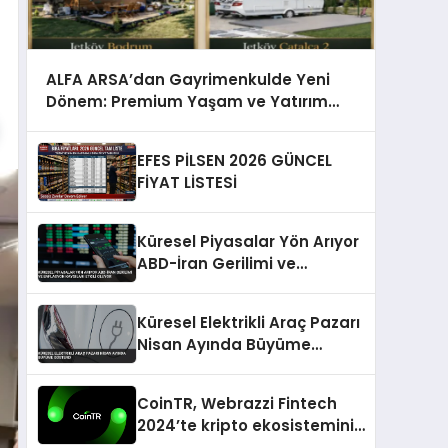
ALFA ARSA’dan Gayrimenkulde Yeni
Dönem: Premium Yaşam ve Yatırım
Fırsatları Bir Arada
EFES PİLSEN 2026 GÜNCEL
FİYAT LİSTESİ
Küresel Piyasalar Yön Arıyor
ABD-İran Gerilimi ve
Enflasyon Kaygıları Etkili
Oluyor
Küresel Elektrikli Araç Pazarı
Nisan Ayında Büyüme
Gösterdi
CoinTR, Webrazzi Fintech
2024’te kripto ekosisteminin
tanınan isimlerini