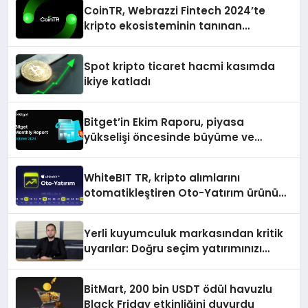
CoinTR, Webrazzi Fintech 2024’te
kripto ekosisteminin tanınan
isimlerini ağırlayacak
Spot kripto ticaret hacmi kasımda
ikiye katladı
Bitget’in Ekim Raporu, piyasa
yükselişi öncesinde büyüme ve
inovasyon gösteriyor
WhiteBIT TR, kripto alımlarını
otomatikleştiren Oto-Yatırım ürününü
duyurdu
Yerli kuyumculuk markasından kritik
uyarılar: Doğru seçim yatırımınızı
şekillendirir
BitMart, 200 bin USDT ödül havuzlu
Black Friday etkinliğini duyurdu