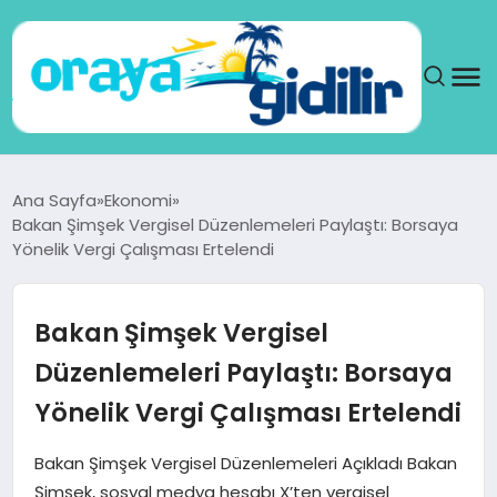
ANA SAYFA
Ana Sayfa
Ekonomi
Bakan Şimşek Vergisel Düzenlemeleri Paylaştı: Borsaya
SAĞLIK
Yönelik Vergi Çalışması Ertelendi
DÜNYA
Bakan Şimşek Vergisel
SEYAHAT
Düzenlemeleri Paylaştı: Borsaya
Yönelik Vergi Çalışması Ertelendi
TEKNOLOJI
Bakan Şimşek Vergisel Düzenlemeleri Açıkladı Bakan
YAŞAM
Şimşek, sosyal medya hesabı X’ten vergisel