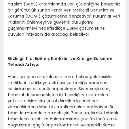
Yazılım (SaaS) ortamlarında veri güvenliğine benzersiz
bir görünürlük sunan kendi Veri Merkezli Denetim ve
Koruma (DCAP) çözümlerine benzetiyor. Kurumlar veri
ihlallerini önlemeyi ve güvenlik duruşlarını
güçlendirmeyi hedefledikçe DSPM çözümlerine
duyulan ihtiyacın da artacağı belirtiliyor.
Gizlili
ğ
i
İ
hlal Edilmi
ş
Kimlikler ve Kimli
ğ
e B
ü
r
ü
nme
Tehdidi Art
ı
yor
Hibrit çalışma ortamlarının norm haline gelmesiyle,
kimliklerin tehlikeye atılması ve kimliğe bürünme
saldırılarının artacağı öngörülüyor. Siber suçluların,
finansal dolandırıcılık, kimlik hırsızlığı ve sistemlere
yetkisiz erişim için çalıntı kimlik bilgilerini her
zamankinden daha fazla kullanmaları bekleniyor. Bu
tehditle mücadele etmek için Zecurion, kimlik tabanlı
tehditlerin tespit ve önlenmesinde çok faktörlü kimlik
doğrulama, güçlü erişim kontrolleri ve sürekli izleme