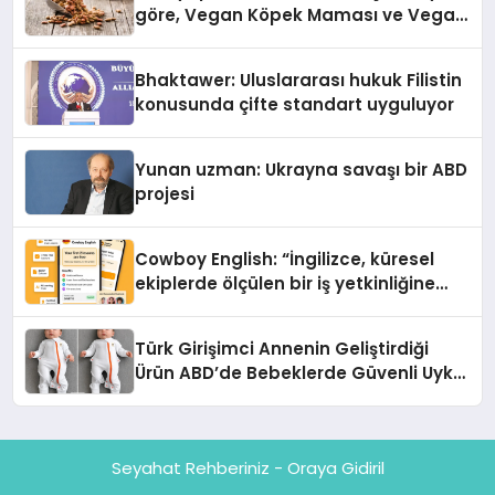
göre, Vegan Köpek Maması ve Vegan
Kedi Mamasının İyi Sindirildiğini
Ortaya Koydu
Bhaktawer: Uluslararası hukuk Filistin
konusunda çifte standart uyguluyor
Yunan uzman: Ukrayna savaşı bir ABD
projesi
Cowboy English: “İngilizce, küresel
ekiplerde ölçülen bir iş yetkinliğine
dönüşüyor”
Türk Girişimci Annenin Geliştirdiği
Ürün ABD’de Bebeklerde Güvenli Uyku
Standardına Yeni Bir Bakış Açısı
Getiriyor.
Seyahat Rehberiniz - Oraya Gidiril