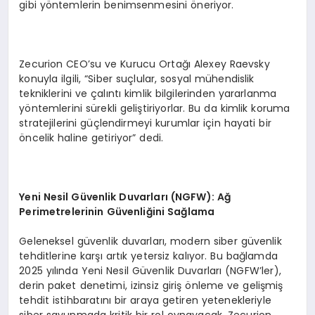
gibi yöntemlerin benimsenmesini öneriyor.
Zecurion CEO’su ve Kurucu Ortağı Alexey Raevsky
konuyla ilgili, “Siber suçlular, sosyal mühendislik
tekniklerini ve çalıntı kimlik bilgilerinden yararlanma
yöntemlerini sürekli geliştiriyorlar. Bu da kimlik koruma
stratejilerini güçlendirmeyi kurumlar için hayati bir
öncelik haline getiriyor” dedi.
Yeni Nesil G
ü
venlik Duvarlar
ı
(NGFW): A
ğ
Perimetrelerinin G
ü
venli
ğ
ini Sa
ğ
lama
Geleneksel güvenlik duvarları, modern siber güvenlik
tehditlerine karşı artık yetersiz kalıyor. Bu bağlamda
2025 yılında Yeni Nesil Güvenlik Duvarları (NGFW’ler),
derin paket denetimi, izinsiz giriş önleme ve gelişmiş
tehdit istihbaratını bir araya getiren yetenekleriyle