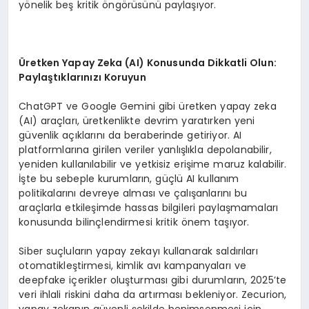
yönelik beş kritik öngörüsünü paylaşıyor.
Ü
retken Yapay Zeka (AI) Konusunda Dikkatli Olun:
Payla
ş
t
ı
klar
ı
n
ı
z
ı
Koruyun
ChatGPT ve Google Gemini gibi üretken yapay zeka
(AI) araçları, üretkenlikte devrim yaratırken yeni
güvenlik açıklarını da beraberinde getiriyor. AI
platformlarına girilen veriler yanlışlıkla depolanabilir,
yeniden kullanılabilir ve yetkisiz erişime maruz kalabilir.
İşte bu sebeple kurumların, güçlü AI kullanım
politikalarını devreye alması ve çalışanlarını bu
araçlarla etkileşimde hassas bilgileri paylaşmamaları
konusunda bilinçlendirmesi kritik önem taşıyor.
Siber suçluların yapay zekayı kullanarak saldırıları
otomatikleştirmesi, kimlik avı kampanyaları ve
deepfake içerikler oluşturması gibi durumların, 2025’te
veri ihlali riskini daha da artırması bekleniyor. Zecurion,