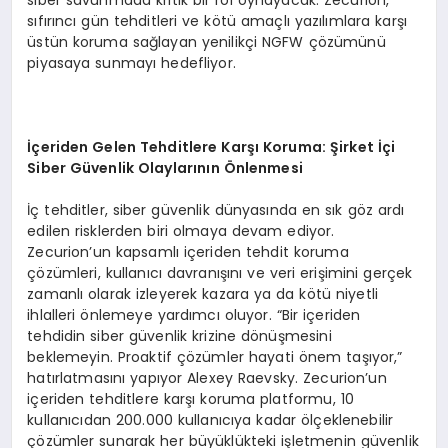
siber savunmada kritik bir rol oynayacak. Zecurion,
sıfırıncı gün tehditleri ve kötü amaçlı yazılımlara karşı
üstün koruma sağlayan yenilikçi NGFW çözümünü
piyasaya sunmayı hedefliyor.
İç
eriden Gelen Tehditlere Kar
şı
Koruma:
Ş
irket
İç
i
Siber G
ü
venlik Olaylar
ı
n
ı
n
Ö
nlenmesi
İç tehditler, siber güvenlik dünyasında en sık göz ardı
edilen risklerden biri olmaya devam ediyor.
Zecurion’un kapsamlı içeriden tehdit koruma
çözümleri, kullanıcı davranışını ve veri erişimini gerçek
zamanlı olarak izleyerek kazara ya da kötü niyetli
ihlalleri önlemeye yardımcı oluyor. “Bir içeriden
tehdidin siber güvenlik krizine dönüşmesini
beklemeyin. Proaktif çözümler hayati önem taşıyor,”
hatırlatmasını yapıyor Alexey Raevsky. Zecurion’un
içeriden tehditlere karşı koruma platformu, 10
kullanıcıdan 200.000 kullanıcıya kadar ölçeklenebilir
çözümler sunarak her büyüklükteki işletmenin güvenlik