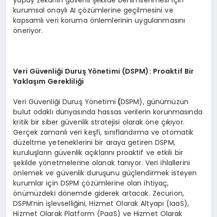
yapay zekanın güvenli şekilde benimsenmesi için
kurumsal onaylı AI çözümlerine geçilmesini ve
kapsamlı veri koruma önlemlerinin uygulanmasını
öneriyor.
Veri G
ü
venli
ğ
i Duru
ş Yö
netimi (DSPM): Proaktif Bir
Yakla
şı
m Gereklili
ğ
i
Veri Güvenliği Duruş Yönetimi
(
DSPM), günümüzün
bulut odaklı dünyasında hassas verilerin korunmasında
kritik bir siber güvenlik stratejisi olarak öne çıkıyor.
Gerçek zamanlı veri keşfi, sınıflandırma ve otomatik
düzeltme yeteneklerini bir araya getiren DSPM,
kuruluşların güvenlik açıklarını proaktif ve etkili bir
şekilde yönetmelerine olanak tanıyor. Veri ihlallerini
önlemek ve güvenlik duruşunu güçlendirmek isteyen
kurumlar için DSPM çözümlerine olan ihtiyaç,
önümüzdeki dönemde giderek artacak. Zecurion,
DSPM’nin işlevselliğini, Hizmet Olarak Altyapı (IaaS),
Hizmet Olarak Platform (PaaS) ve Hizmet Olarak