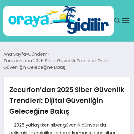
ANA SAYFA
Ana Sayfa
Gündem
Zecurion’dan 2025 Siber Güvenlik Trendleri: Dijital
SAĞLIK
Güvenliğin Geleceğine Bakış
DÜNYA
Zecurion’dan 2025 Siber Güvenlik
SEYAHAT
Trendleri: Dijital Güvenliğin
Geleceğine Bakış
TEKNOLOJI
2025 yaklaşırken siber güvenlik dünyası da
YAŞAM
gelişmiş teknolojiler, giderek karmaşıklaşan siber