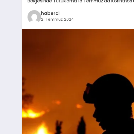
Bölgesinde Tutuklama 18 Temmuz’da Korinthos’u
haberci
21 Temmuz 2024