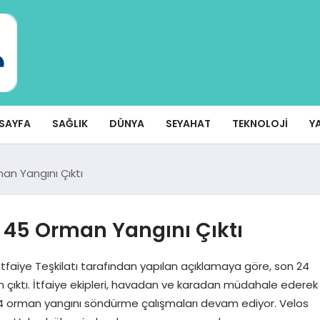
SAYFA
SAĞLIK
DÜNYA
SEYAHAT
TEKNOLOJI
Y
n Yangını Çıktı
 45 Orman Yangını Çıktı
faiye Teşkilatı tarafından yapılan açıklamaya göre, son 24
 çıktı. İtfaiye ekipleri, havadan ve karadan müdahale ederek
ise 14 orman yangını söndürme çalışmaları devam ediyor. Velos