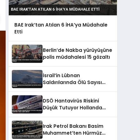
BAE Irak’tan Atılan 6 İHA’ya Müdahale
Etti
Berlin’de Nakba yürüyüşüne
polis müdahalesi 15 gözaltı
İsrail’in Lübnan
Saldırılarında Ölü Sayısı
2988’e Yükseldi
DSÖ Hantavirüs Riskini
Düşük Tutuyor Hollanda
Gemisinde Vaka Tespit
Edildi
Irak Petrol Bakanı Basim
Muhammet’ten Hürmüz
Boğazı ve Ceyhan Petrol