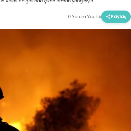
n Velos bölgesinde çıkan orman yangınıyla…
0 Yorum Yapıldı
Paylaş