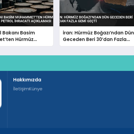
ol Bakanı Basim
İran: Hürmüz Boğazı’ndan Dü
t’ten Hürmüz
Geceden Beri 30’dan Fazla
 Ceyhan Petrol
Gemi Geçti
Açıklaması
Hakkımızda
İletişim
Künye