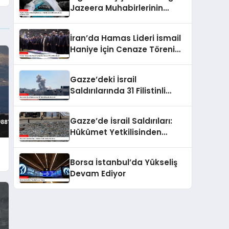
Jazeera Muhabirlerinin
Ölümü Hakkında Açıklama
Yaptı
İran’da Hamas Lideri İsmail
Haniye İçin Cenaze Töreni
Düzenlendi
Gazze’deki İsrail
Saldırılarında 31 Filistinli
Hayatını Kaybetti
Gazze’de İsrail Saldırıları:
Hükümet Yetkilisinden
Açıklama
Borsa İstanbul’da Yükseliş
Devam Ediyor