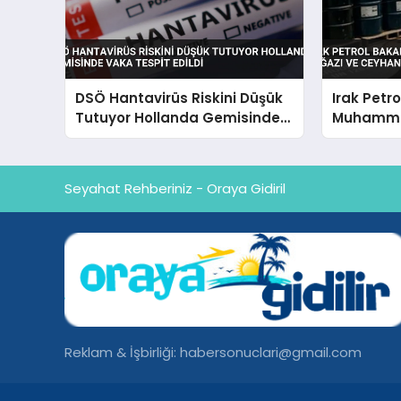
DSÖ Hantavirüs Riskini Düşük
Irak Petr
Tutuyor Hollanda Gemisinde
Muhamme
Vaka Tespit Edildi
Boğazı ve
İhracatı 
Seyahat Rehberiniz - Oraya Gidiril
Reklam & İşbirliği:
habersonuclari@gmail.com