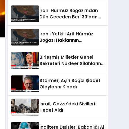
İhracatı Açıklaması
İran: Hürmüz Boğazı’ndan
Dün Geceden Beri 30’dan
Fazla Gemi Geçti
İranlı Yetkili Arif Hürmüz
Boğazı Haklarının
Belirlendiğini Açıkladı
Birleşmiş Milletler Genel
Sekreteri Nükleer Silahların
Tehlikesine Dikkat Çekti
Starmer, Aşırı Sağcı Şiddet
Olaylarını Kınadı
İsrail, Gazze’deki Sivilleri
Hedef Aldı!
İngiltere Dışişleri Bakanlığı Al