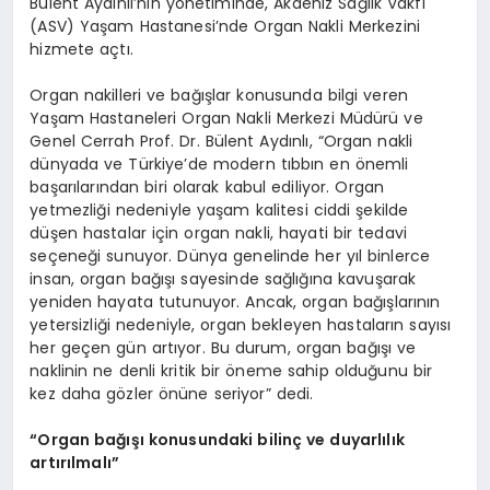
Bülent Aydınlı’nın yönetiminde, Akdeniz Sağlık Vakfı
(ASV) Yaşam Hastanesi’nde Organ Nakli Merkezini
hizmete açtı.
Organ nakilleri ve bağışlar konusunda bilgi veren
Yaşam Hastaneleri Organ Nakli Merkezi Müdürü ve
Genel Cerrah Prof. Dr. Bülent Aydınlı, “Organ nakli
dünyada ve Türkiye’de modern tıbbın en önemli
başarılarından biri olarak kabul ediliyor. Organ
yetmezliği nedeniyle yaşam kalitesi ciddi şekilde
düşen hastalar için organ nakli, hayati bir tedavi
seçeneği sunuyor. Dünya genelinde her yıl binlerce
insan, organ bağışı sayesinde sağlığına kavuşarak
yeniden hayata tutunuyor. Ancak, organ bağışlarının
yetersizliği nedeniyle, organ bekleyen hastaların sayısı
her geçen gün artıyor. Bu durum, organ bağışı ve
naklinin ne denli kritik bir öneme sahip olduğunu bir
kez daha gözler önüne seriyor” dedi.
“
Organ bağışı konusundaki bilinç ve duyarlılık
art
ırılmalı”