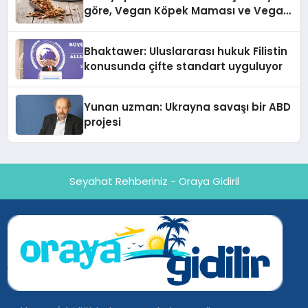
göre, Vegan Köpek Maması ve Vegan
Kedi Mamasının İyi Sindirildiğini
Ortaya Koydu
Bhaktawer: Uluslararası hukuk Filistin
konusunda çifte standart uyguluyor
Yunan uzman: Ukrayna savaşı bir ABD
projesi
Seyahat Rehberiniz - Oraya Gidiril