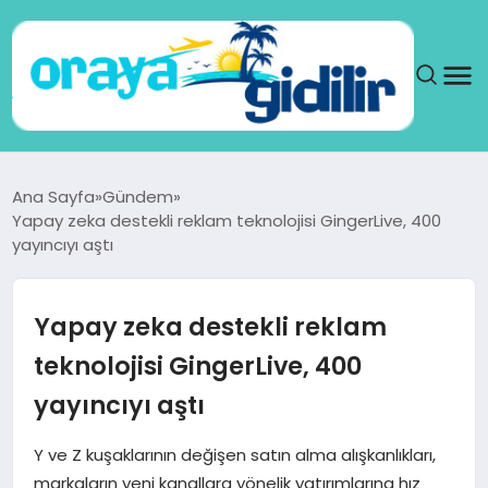
ANA SAYFA
Ana Sayfa
Gündem
Yapay zeka destekli reklam teknolojisi GingerLive, 400
SAĞLIK
yayıncıyı aştı
DÜNYA
Yapay zeka destekli reklam
SEYAHAT
teknolojisi GingerLive, 400
yayıncıyı aştı
TEKNOLOJI
Y ve Z kuşaklarının değişen satın alma alışkanlıkları,
YAŞAM
markaların yeni kanallara yönelik yatırımlarına hız