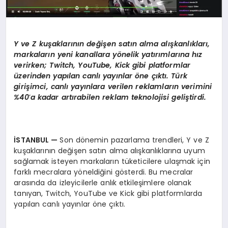
Y ve
Z ku
şaklarını
n de
ğişen satın alma alışkanlıkları,
markaların yeni kanallara y
ö
nelik yatırımlarına hız
verirken; Twitch, YouTube, Kick gibi platformlar
üzerinden yapılan canlı yayınlar
ö
ne çıktı. Türk
girişimci, canlı yayınlara verilen reklamların verimini
%40
’
a kadar artırabilen reklam teknolojisi geliştirdi.
İSTANBUL
—
Son dönemin pazarlama trendleri, Y ve Z
kuşaklarının değişen satın alma alışkanlıklarına uyum
sağlamak isteyen markaların tüketicilere ulaşmak için
farklı mecralara yöneldiğini gösterdi. Bu mecralar
arasında da izleyicilerle anlık etkileşimlere olanak
tanıyan, Twitch, YouTube ve Kick gibi platformlarda
yapılan canlı yayınlar öne çıktı.