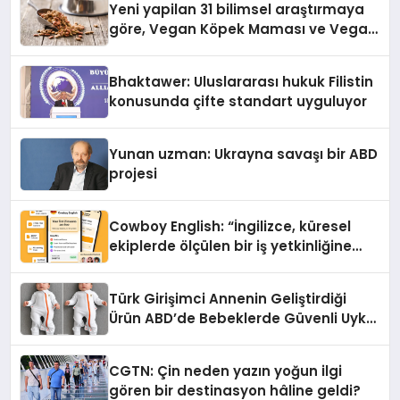
Yeni yapilan 31 bilimsel araştırmaya
göre, Vegan Köpek Maması ve Vegan
Kedi Mamasının İyi Sindirildiğini
Ortaya Koydu
Bhaktawer: Uluslararası hukuk Filistin
konusunda çifte standart uyguluyor
Yunan uzman: Ukrayna savaşı bir ABD
projesi
Cowboy English: “İngilizce, küresel
ekiplerde ölçülen bir iş yetkinliğine
dönüşüyor”
Türk Girişimci Annenin Geliştirdiği
Ürün ABD’de Bebeklerde Güvenli Uyku
Standardına Yeni Bir Bakış Açısı
Getiriyor.
CGTN: Çin neden yazın yoğun ilgi
gören bir destinasyon hâline geldi?