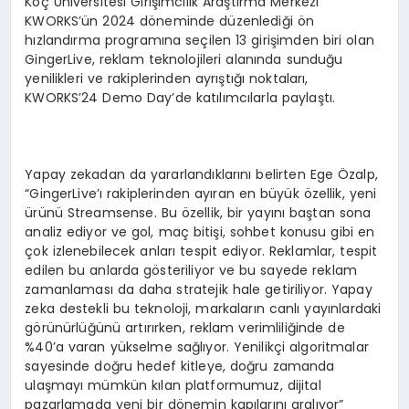
Koç Üniversitesi Girişimcilik Araştırma Merkezi
KWORKS’ün 2024 döneminde düzenlediği ön
hızlandırma programına seçilen 13 girişimden biri olan
GingerLive, reklam teknolojileri alanında sunduğu
yenilikleri ve rakiplerinden ayrıştığı noktaları,
KWORKS’24 Demo Day’de katılımcılarla paylaştı.
Yapay zekadan da yararlandıklarını belirten Ege Özalp,
“GingerLive’ı rakiplerinden ayıran en büyük özellik, yeni
ürünü Streamsense. Bu özellik, bir yayını baştan sona
analiz ediyor ve gol, maç bitişi, sohbet konusu gibi en
çok izlenebilecek anları tespit ediyor. Reklamlar, tespit
edilen bu anlarda gösteriliyor ve bu sayede reklam
zamanlaması da daha stratejik hale getiriliyor. Yapay
zeka destekli bu teknoloji, markaların canlı yayınlardaki
görünürlüğünü artırırken, reklam verimliliğinde de
%40’a varan yükselme sağlıyor. Yenilikçi algoritmalar
sayesinde doğru hedef kitleye, doğru zamanda
ulaşmayı mümkün kılan platformumuz, dijital
pazarlamada yeni bir dönemin kapılarını aralıyor”