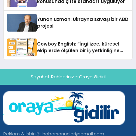
konusunda çifte standart uyguluyor
Yunan uzman: Ukrayna savaşı bir ABD
projesi
Cowboy English: “İngilizce, küresel
ekiplerde ölçülen bir iş yetkinliğine
dönüşüyor”
Seyahat Rehberiniz - Oraya Gidiril
Reklam & İşbirliği:
habersonuclari@gmail.com