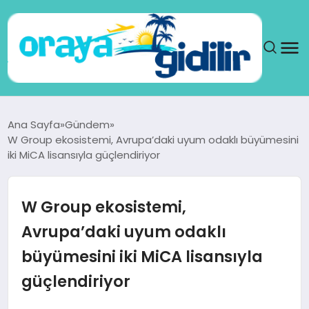
ANA SAYFA
Ana Sayfa
Gündem
W Group ekosistemi, Avrupa’daki uyum odaklı büyümesini
SAĞLIK
iki MiCA lisansıyla güçlendiriyor
DÜNYA
W Group ekosistemi,
SEYAHAT
Avrupa’daki uyum odaklı
büyümesini iki MiCA lisansıyla
TEKNOLOJI
güçlendiriyor
YAŞAM