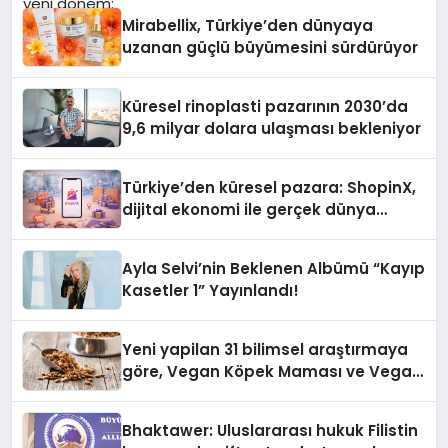
Mirabellix, Türkiye’den dünyaya
uzanan güçlü büyümesini sürdürüyor
Küresel rinoplasti pazarının 2030’da
9,6 milyar dolara ulaşması bekleniyor
Türkiye’den küresel pazara: ShopinX,
dijital ekonomi ile gerçek dünya
alışverişini bir araya getirmeyi
hedefliyor
Ayla Selvi’nin Beklenen Albümü “Kayıp
Kasetler 1” Yayınlandı!
Yeni yapilan 31 bilimsel araştırmaya
göre, Vegan Köpek Maması ve Vegan
Kedi Mamasının İyi Sindirildiğini
Ortaya Koydu
Bhaktawer: Uluslararası hukuk Filistin