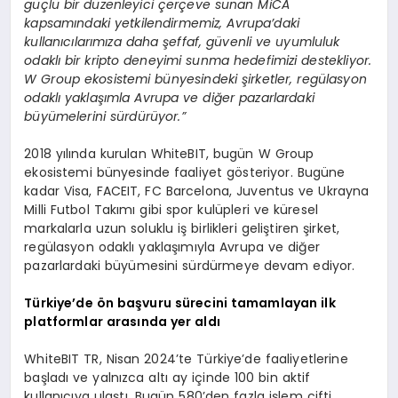
güçlü bir düzenleyici çerçeve sunan MiCA
kapsamındaki yetkilendirmemiz, Avrupa’daki
kullanıcılarımıza daha şeffaf, güvenli ve uyumluluk
odaklı bir kripto deneyimi sunma hedefimizi destekliyor.
W Group ekosistemi bünyesindeki şirketler, regülasyon
odaklı yaklaşımla Avrupa ve diğer pazarlardaki
büyümelerini sürdürüyor.”
2018 yılında kurulan WhiteBIT, bugün W Group
ekosistemi bünyesinde faaliyet gösteriyor. Bugüne
kadar Visa, FACEIT, FC Barcelona, Juventus ve Ukrayna
Milli Futbol Takımı gibi spor kulüpleri ve küresel
markalarla uzun soluklu iş birlikleri geliştiren şirket,
regülasyon odaklı yaklaşımıyla Avrupa ve diğer
pazarlardaki büyümesini sürdürmeye devam ediyor.
Türkiye’de ön başvuru sürecini tamamlayan ilk
platformlar arasında yer aldı
WhiteBIT TR, Nisan 2024’te Türkiye’de faaliyetlerine
başladı ve yalnızca altı ay içinde 100 bin aktif
kullanıcıya ulaştı. Bugün 580’den fazla işlem çifti,