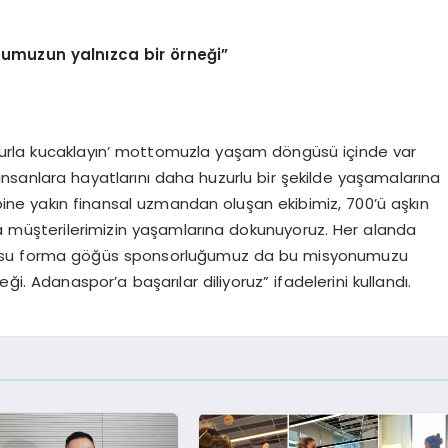
numuzun yalnızca bir
ö
rneği”
huzurla kucaklayın’ mottomuzla yaşam döngüsü içinde var
ak insanlara hayatlarını daha huzurlu bir şekilde yaşamalarına
ine yakın finansal uzmandan oluşan ekibimiz, 700’ü aşkın
la müşterilerimizin yaşamlarına dokunuyoruz. Her alanda
konusu forma göğüs sponsorluğumuz da bu misyonumuzu
. Adanaspor’a başarılar diliyoruz” ifadelerini kullandı.