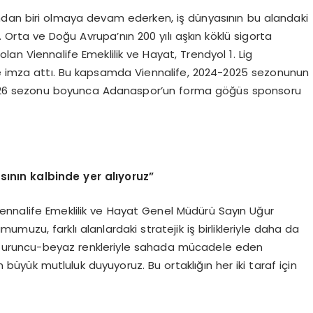
rından biri olmaya devam ederken, iş dünyasının bu alandaki
Orta ve Doğu Avrupa’nın 200 yılı aşkın köklü sigorta
an Viennalife Emeklilik ve Hayat, Trendyol 1. Lig
ğine imza attı. Bu kapsamda Viennalife, 2024-2025 sezonunun
-2026 sezonu boyunca Adanaspor’un forma göğüs sponsoru
ının kalbinde yer alıyoruz”
Viennalife Emeklilik ve Hayat Genel Müdürü Sayın Uğur
mumuzu, farklı alanlardaki stratejik iş birlikleriyle daha da
ve turuncu-beyaz renkleriyle sahada mücadele eden
ük mutluluk duyuyoruz. Bu ortaklığın her iki taraf için