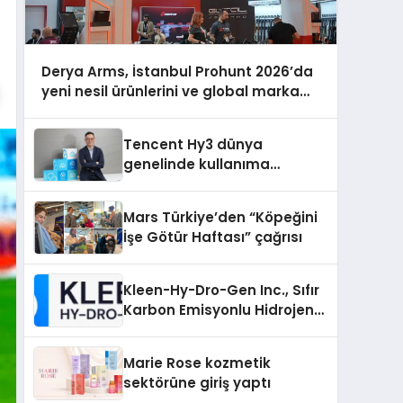
Derya Arms, İstanbul Prohunt 2026’da
yeni nesil ürünlerini ve global marka
vizyonunu sergiledi
Tencent Hy3 dünya
genelinde kullanıma
sunuldu
Mars Türkiye’den “Köpeğini
İşe Götür Haftası” çağrısı
Kleen-Hy-Dro-Gen Inc., Sıfır
Karbon Emisyonlu Hidrojen
Isıtma Teknolojisinde ISO ve
TSSA Düzenleyici Onaylarını
Marie Rose kozmetik
Aldı
sektörüne giriş yaptı