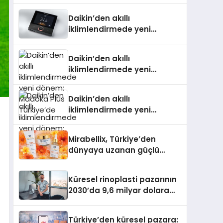
Daikin’den akıllı
iklimlendirmede yeni
dönem: Madoka Plus
Türkiye’de
Daikin’den akıllı
iklimlendirmede yeni
dönem: Madoka Plus
Türkiye’de
Daikin’den akıllı
iklimlendirmede yeni
dönem: Madoka Plus
Türkiye’de
Mirabellix, Türkiye’den
dünyaya uzanan güçlü
büyümesini sürdürüyor
Küresel rinoplasti pazarının
2030’da 9,6 milyar dolara
ulaşması bekleniyor
Türkiye’den küresel pazara: