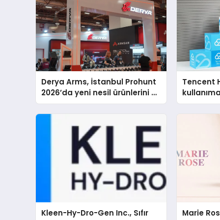
Derya Arms, İstanbul Prohunt
Tencent 
2026’da yeni nesil ürünlerini ve
kullanım
global marka vizyonunu
sergiledi
Kleen-Hy-Dro-Gen Inc., Sıfır
Marie Ro