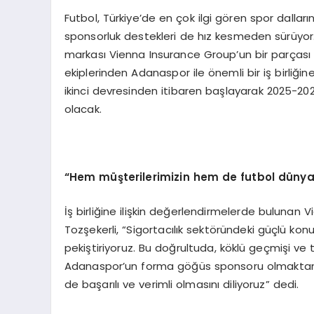
Futbol, Türkiye’de en çok ilgi gören spor dalla
sponsorluk destekleri de hız kesmeden sürüyor. 
markası Vienna Insurance Group’un bir parçası ol
ekiplerinden Adanaspor ile önemli bir iş birli
ikinci devresinden itibaren başlayarak 2025
olacak.
“
Hem müşterilerimizin hem de futbol dünyas
İş birliğine ilişkin değerlendirmelerde bulunan 
Tozşekerli, “Sigortacılık sektöründeki güçlü konu
pekiştiriyoruz. Bu doğrultuda, köklü geçmişi 
Adanaspor’un forma göğüs sponsoru olmaktan büy
de başarılı ve verimli olmasını diliyoruz” dedi.