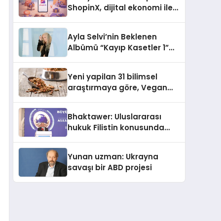
ShopinX, dijital ekonomi ile
gerçek dünya alışverişini bir
araya getirmeyi hedefliyor
Ayla Selvi’nin Beklenen
Albümü “Kayıp Kasetler 1”
Yayınlandı!
Yeni yapilan 31 bilimsel
araştırmaya göre, Vegan
Köpek Maması ve Vegan
Kedi Mamasının İyi
Bhaktawer: Uluslararası
Sindirildiğini Ortaya Koydu
hukuk Filistin konusunda
çifte standart uyguluyor
Yunan uzman: Ukrayna
savaşı bir ABD projesi