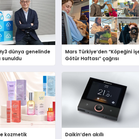
Hy3 dünya genelinde
Mars Türkiye’den “Köpeğini İş
a sunuldu
Götür Haftası” çağrısı
se kozmetik
Daikin’den akıllı