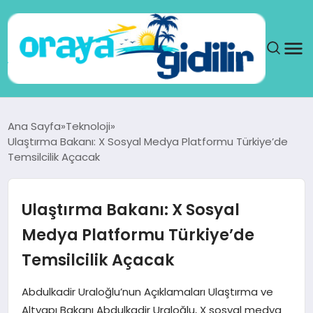
ANA SAYFA
Ana Sayfa
Teknoloji
Ulaştırma Bakanı: X Sosyal Medya Platformu Türkiye’de
SAĞLIK
Temsilcilik Açacak
DÜNYA
Ulaştırma Bakanı: X Sosyal
SEYAHAT
Medya Platformu Türkiye’de
Temsilcilik Açacak
TEKNOLOJI
Abdulkadir Uraloğlu’nun Açıklamaları Ulaştırma ve
YAŞAM
Altyapı Bakanı Abdulkadir Uraloğlu, X sosyal medya