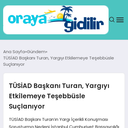
ANA SAYFA
Ana Sayfa
Gündem
TÜSİAD Başkanı Turan, Yargıyı Etkilemeye Teşebbüsle
SAĞLIK
Suçlanıyor
DÜNYA
TÜSİAD Başkanı Turan, Yargıyı
SEYAHAT
Etkilemeye Teşebbüsle
Suçlanıyor
TEKNOLOJI
TÜSİAD Başkanı Turan’ın Yargı İçerikli Konuşması
YAŞAM
Soruşturma Nedeni İstanbul Cumhuriyet Başsavcılığı