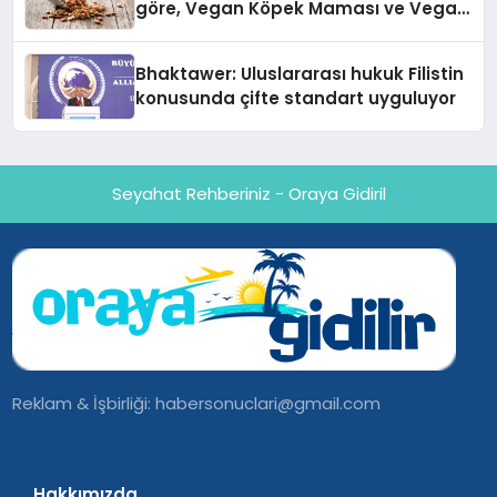
göre, Vegan Köpek Maması ve Vegan
Kedi Mamasının İyi Sindirildiğini
Ortaya Koydu
Bhaktawer: Uluslararası hukuk Filistin
konusunda çifte standart uyguluyor
Seyahat Rehberiniz - Oraya Gidiril
Reklam & İşbirliği:
habersonuclari@gmail.com
Hakkımızda